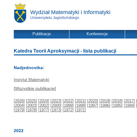
Wydział Matematyki i Informatyki
Uniwersytetu Jagiellońskiego
Publikacje
Konferencje
Katedra Teorii Aproksymacji - lista publikacji
Nadjednostka:
Instytut Matematyki
[
Wszystkie publikacje
]
[
2026
] [
2025
] [
2024
] [
2023
] [
2022
] [
2021
] [
2020
] [
2019
] [
2018
] [
2017
] 
[
2004
] [
2003
] [
2002
] [
2000
] [
1999
] [
1998
] [
1997
] [
1996
] [
1995
] [
1994
] 
[
1979
] [
1978
] [
1977
] [
1973
] [
1972
] [
1971
]
2022