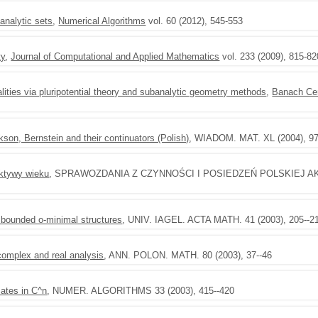
analytic sets
,
Numerical Algorithms
vol. 60 (2012), 545-553
ty
,
Journal of Computational and Applied Mathematics
vol. 233 (2009), 815-82
alities via pluripotential theory and subanalytic geometry methods
,
Banach Cen
son, Bernstein and their continuators (Polish)
, WIADOM. MAT. XL (2004), 97
ektywy wieku
, SPRAWOZDANIA Z CZYNNOŚCI I POSIEDZEŃ POLSKIEJ AK
ly bounded o-minimal structures
, UNIV. IAGEL. ACTA MATH. 41 (2003), 205--2
 complex and real analysis
, ANN. POLON. MATH. 80 (2003), 37--46
ates in C^n
, NUMER. ALGORITHMS 33 (2003), 415--420