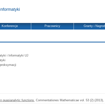
Informatyki
Konferencje
Pracownicy
Granty i Nagro
yki i Informatyki UJ
tyki
Aproksymacji
ein quasianalytic functions
, Commentationes Mathematicae vol. 53 (2) (2013),