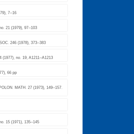
9), 7--16
 21 (1979), 97--103
OC. 246 (1978), 373--383
(1977), no. 19, A1211--A1213
7), 66 pp
POLON. MATH. 27 (1973), 149--157.
 15 (1971), 135--145