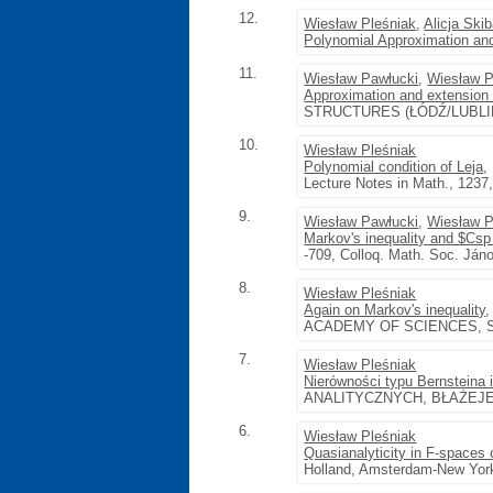
12.
Wiesław Pleśniak
,
Alicja Ski
Polynomial Approximation and
11.
Wiesław Pawłucki
,
Wiesław P
Approximation and extension 
STRUCTURES (ŁÓDŹ/LUBLIN, 1
10.
Wiesław Pleśniak
Polynomial condition of Leja
,
Lecture Notes in Math., 1237,
9.
Wiesław Pawłucki
,
Wiesław P
Markov's inequality and $Csp 
-709, Colloq. Math. Soc. Ján
8.
Wiesław Pleśniak
Again on Markov's inequality
ACADEMY OF SCIENCES, SO
7.
Wiesław Pleśniak
Nierówności typu Bernsteina 
ANALITYCZNYCH, BŁAŻEJEW
6.
Wiesław Pleśniak
Quasianalyticity in F-spaces o
Holland, Amsterdam-New Yor