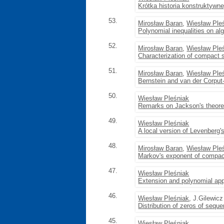
Krótka historia konstruktywnej 
53.
Mirosław Baran
,
Wiesław Ple
Polynomial inequalities on al
52.
Mirosław Baran
,
Wiesław Ple
Characterization of compact su
51.
Mirosław Baran
,
Wiesław Ple
Bernstein and van der Corput
50.
Wiesław Pleśniak
Remarks on Jackson's theor
49.
Wiesław Pleśniak
A local version of Levenberg
48.
Mirosław Baran
,
Wiesław Ple
Markov's exponent of compac
47.
Wiesław Pleśniak
Extension and polynomial appr
46.
Wiesław Pleśniak
, J.Gilewicz
Distribution of zeros of sequ
45.
Wiesław Pleśniak