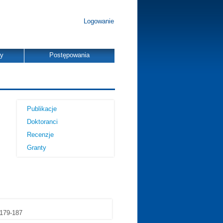
Logowanie
dy
Postępowania
Publikacje
Doktoranci
Recenzje
Granty
 179-187