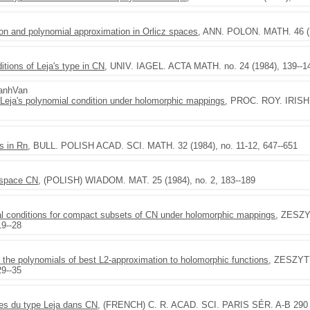
ion and polynomial approximation in Orlicz spaces
, ANN. POLON. MATH. 46 (1
ditions of Leja's type in CN
, UNIV. IAGEL. ACTA MATH. no. 24 (1984), 139--1
anhVan
d Leja's polynomial condition under holomorphic mappings
, PROC. ROY. IRISH 
ts in Rn
, BULL. POLISH ACAD. SCI. MATH. 32 (1984), no. 11-12, 647--651
e space CN
, (POLISH) WIADOM. MAT. 25 (1984), no. 2, 183--189
al conditions for compact subsets of CN under holomorphic mappings
, ZESZ
9--28
of the polynomials of best L2-approximation to holomorphic functions
, ZESZYT
9--35
les du type Leja dans CN
, (FRENCH) C. R. ACAD. SCI. PARIS SÉR. A-B 290 (