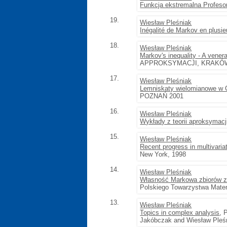
Funkcja ekstremalna Profeso
19.
Wiesław Pleśniak
Inégalité de Markov en plusie
18.
Wiesław Pleśniak
Markov's inequality - A vener
APPROKSYMACJI, KRAKÓW, 2
17.
Wiesław Pleśniak
Lemniskaty wielomianowe w 
POZNAŃ 2001
16.
Wiesław Pleśniak
Wykłady z teorii aproksymacj
15.
Wiesław Pleśniak
Recent progress in multivaria
New York, 1998
14.
Wiesław Pleśniak
Własność Markowa zbiorów z
Polskiego Towarzystwa Mate
13.
Wiesław Pleśniak
Topics in complex analysis
,
Jakóbczak and Wiesław Pleśn