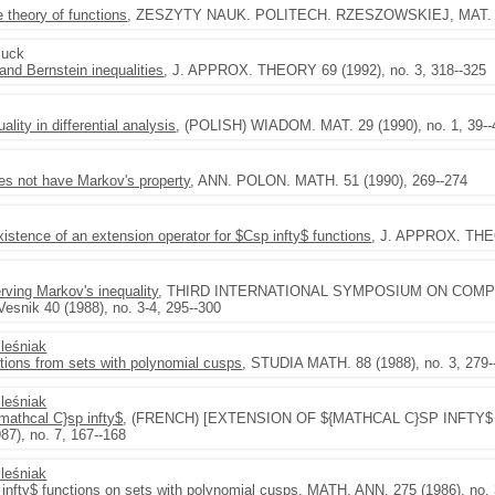
e theory of functions
, ZESZYTY NAUK. POLITECH. RZESZOWSKIEJ, MAT. FIZ
luck
nd Bernstein inequalities
, J. APPROX. THEORY 69 (1992), no. 3, 318--325
lity in differential analysis
, (POLISH) WIADOM. MAT. 29 (1990), no. 1, 39--
oes not have Markov's property
, ANN. POLON. MATH. 51 (1990), 269--274
xistence of an extension operator for $Csp infty$ functions
, J. APPROX. THEO
ving Markov's inequality
, THIRD INTERNATIONAL SYMPOSIUM ON COMP
snik 40 (1988), no. 3-4, 295--300
leśniak
ctions from sets with polynomial cusps
, STUDIA MATH. 88 (1988), no. 3, 279-
leśniak
mathcal C}sp infty$
, (FRENCH) [EXTENSION OF ${MATHCAL C}SP INFTY$ 
7), no. 7, 167--168
leśniak
infty$ functions on sets with polynomial cusps
, MATH. ANN. 275 (1986), no. 