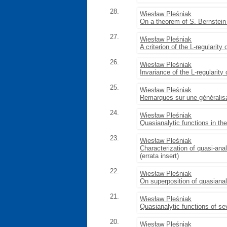
28.
Wiesław Pleśniak
On a theorem of S. Bernstein
27.
Wiesław Pleśniak
A criterion of the L-regularit
26.
Wiesław Pleśniak
Invariance of the L-regulari
25.
Wiesław Pleśniak
Remarques sur une généralisat
24.
Wiesław Pleśniak
Quasianalytic functions in th
23.
Wiesław Pleśniak
Characterization of quasi-ana
(errata insert)
22.
Wiesław Pleśniak
On superposition of quasianal
21.
Wiesław Pleśniak
Quasianalytic functions of se
20.
Wiesław Pleśniak