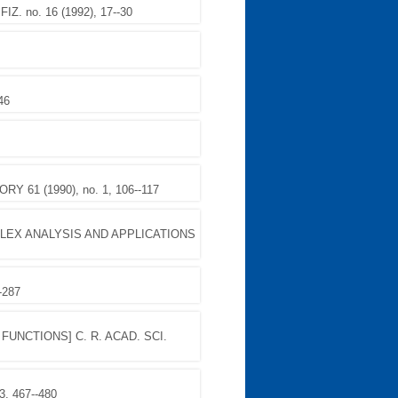
. no. 16 (1992), 17--30
46
RY 61 (1990), no. 1, 106--117
LEX ANALYSIS AND APPLICATIONS
-287
FUNCTIONS] C. R. ACAD. SCI.
3, 467--480