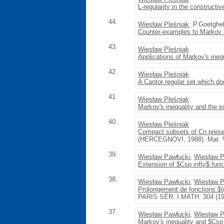
L-regularity in the constructiv
44.
Wiesław Pleśniak
, P.Goetghe
Counter-examples to Markov a
43.
Wiesław Pleśniak
Applications of Markov's inequa
42.
Wiesław Pleśniak
A Cantor regular set which d
41.
Wiesław Pleśniak
Markov's inequality and the e
40.
Wiesław Pleśniak
Compact subsets of Cn preser
(HERCEGNOVI, 1988). Mat. Ve
39.
Wiesław Pawłucki
,
Wiesław P
Extension of $Csp infty$ fun
38.
Wiesław Pawłucki
,
Wiesław P
Prolongement de fonctions ${
PARIS SÉR. I MATH. 304 (198
37.
Wiesław Pawłucki
,
Wiesław P
Markov's inequality and $Csp 