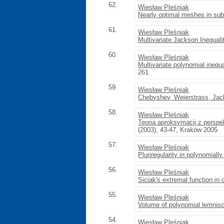
62.
Wiesław Pleśniak
Nearly optimal meshes in sub
61.
Wiesław Pleśniak
Multivariate Jackson Inequali
60.
Wiesław Pleśniak
Multivariate polynomial inequ
261
59.
Wiesław Pleśniak
Chebyshev, Weierstrass, Jack
58.
Wiesław Pleśniak
Teoria aproksymacji z persp
(2003), 43-47, Kraków 2005
57.
Wiesław Pleśniak
Pluriregularity in polynomial
56.
Wiesław Pleśniak
Siciak's extremal function in
55.
Wiesław Pleśniak
Volume of polynomial lemnisc
54.
Wiesław Pleśniak