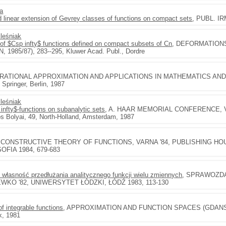
ba
 linear extension of Gevrey classes of functions on compact sets
, PUBL. IRM
leśniak
of $Csp infty$ functions defined on compact subsets of Cn
, DEFORMATION
985/87), 283--295, Kluwer Acad. Publ., Dordre
 RATIONAL APPROXIMATION AND APPLICATIONS IN MATHEMATICS AND PH
 Springer, Berlin, 1987
leśniak
infty$-functions on subanalytic sets
, A. HAAR MEMORIAL CONFERENCE, VOL
os Bolyai, 49, North-Holland, Amsterdam, 1987
, CONSTRUCTIVE THEORY OF FUNCTIONS, VARNA '84, PUBLISHING H
FIA 1984, 679-683
i własność przedłużania analitycznego funkcji wielu zmiennych
, SPRAWOZDA
KO '82, UNIWERSYTET ŁÓDZKI, ŁÓDŹ 1983, 113-130
f integrable functions
, APPROXIMATION AND FUNCTION SPACES (GDANSK, 1
k, 1981