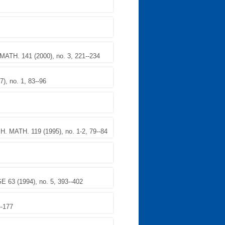
MATH. 141 (2000), no. 3, 221--234
), no. 1, 83--96
. MATH. 119 (1995), no. 1-2, 79--84
 63 (1994), no. 5, 393--402
--177