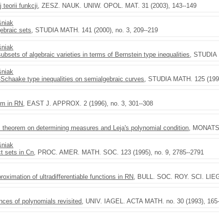
teorii funkcji
, ZESZ. NAUK. UNIW. OPOL. MAT. 31 (2003), 143--149
śniak
gebraic sets
, STUDIA MATH. 141 (2000), no. 3, 209--219
śniak
bsets of algebraic varieties in terms of Bernstein type inequalities
, STUDIA 
śniak
-Schaake type inequalities on semialgebraic curves
, STUDIA MATH. 125 (1997
em in RN
, EAST J. APPROX. 2 (1996), no. 3, 301--308
's theorem on determining measures and Leja's polynomial condition
, MONATSH
śniak
t sets in Cn
, PROC. AMER. MATH. SOC. 123 (1995), no. 9, 2785--2791
oximation of ultradifferentiable functions in RN
, BULL. SOC. ROY. SCI. LIEGE
ences of polynomials revisited
, UNIV. IAGEL. ACTA MATH. no. 30 (1993), 165