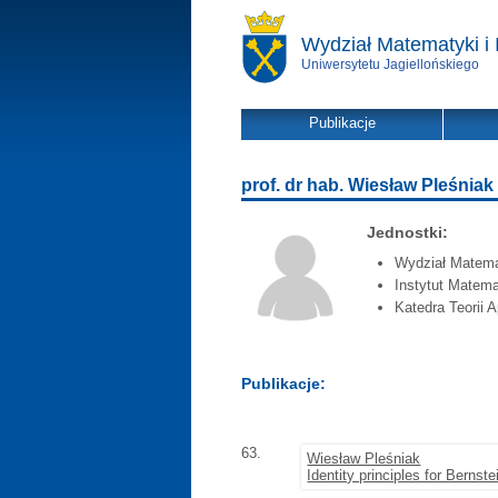
Wydział Matematyki i 
Uniwersytetu Jagiellońskiego
Publikacje
prof. dr hab. Wiesław Pleśniak
Jednostki:
Wydział Matemat
Instytut Matema
Katedra Teorii 
Publikacje:
63.
Wiesław Pleśniak
Identity principles for Bernst