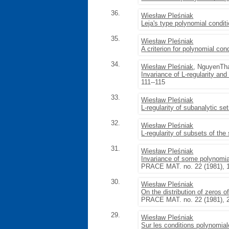
36.
Wiesław Pleśniak
Leja's type polynomial condit
35.
Wiesław Pleśniak
A criterion for polynomial con
34.
Wiesław Pleśniak
, NguyenTh
Invariance of L-regularity an
111--115
33.
Wiesław Pleśniak
L-regularity of subanalytic se
32.
Wiesław Pleśniak
L-regularity of subsets of th
31.
Wiesław Pleśniak
Invariance of some polynomi
PRACE MAT. no. 22 (1981), 1
30.
Wiesław Pleśniak
On the distribution of zeros 
PRACE MAT. no. 22 (1981), 2
29.
Wiesław Pleśniak
Sur les conditions polynomia