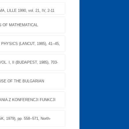
A, LILLE 1990, vol. 21, IV, 2-11
S OF MATHEMATICAL
YSICS (LANCUT, 1985), 41--45,
. I, II (BUDAPEST, 1985), 703-
OUSE OF THE BULGARIAN
NIA Z KONFERENCJI FUNKCJI
979), pp. 558--571, North-