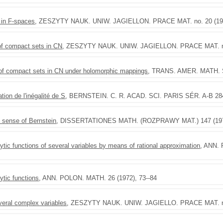
 in F-spaces
, ZESZYTY NAUK. UNIW. JAGIELLON. PRACE MAT. no. 20 (197
y of compact sets in CN
, ZESZYTY NAUK. UNIW. JAGIELLON. PRACE MAT. no.
ty of compact sets in CN under holomorphic mappings
, TRANS. AMER. MATH. S
ion de l'inégalité de S
, BERNSTEIN. C. R. ACAD. SCI. PARIS SÉR. A-B 284 
e sense of Bernstein
, DISSERTATIONES MATH. (ROZPRAWY MAT.) 147 (197
lytic functions of several variables by means of rational approximation
, ANN. 
ytic functions
, ANN. POLON. MATH. 26 (1972), 73--84
veral complex variables
, ZESZYTY NAUK. UNIW. JAGIELLO. PRACE MAT. no.