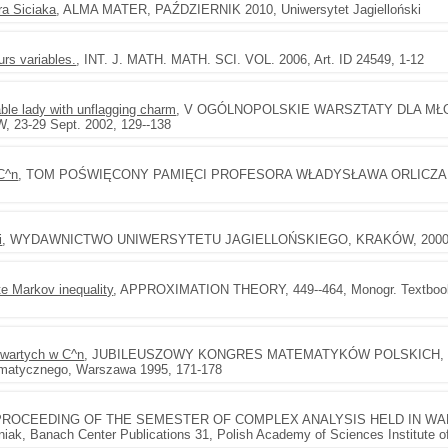
ra Siciaka
, ALMA MATER, PAŹDZIERNIK 2010, Uniwersytet Jagielloński
urs variables.
, INT. J. MATH. MATH. SCI. VOL. 2006, Art. ID 24549, 1-12
able lady with unflagging charm
, V OGÓLNOPOLSKIE WARSZTATY DLA M
3-29 Sept. 2002, 129--138
C^n
, TOM POŚWIĘCONY PAMIĘCI PROFESORA WŁADYSŁAWA ORLICZ
i
, WYDAWNICTWO UNIWERSYTETU JAGIELLOŃSKIEGO, KRAKÓW, 200
te Markov inequality
, APPROXIMATION THEORY, 449--464, Monogr. Textbooks
wartych w C^n
, JUBILEUSZOWY KONGRES MATEMATYKÓW POLSKICH, JA
matycznego, Warszawa 1995, 171-178
 PROCEEDING OF THE SEMESTER OF COMPLEX ANALYSIS HELD IN WARSA
iak, Banach Center Publications 31, Polish Academy of Sciences Institute 