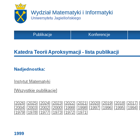
Wydział Matematyki i Informatyki
Uniwersytetu Jagiellońskiego
Publikacje
Konferencje
Katedra Teorii Aproksymacji - lista publikacji
Nadjednostka:
Instytut Matematyki
[
Wszystkie publikacje
]
[
2026
] [
2025
] [
2024
] [
2023
] [
2022
] [
2021
] [
2020
] [
2019
] [
2018
] [
2017
] 
[
2004
] [
2003
] [
2002
] [
2000
] [
1999
] [
1998
] [
1997
] [
1996
] [
1995
] [
1994
] 
[
1979
] [
1978
] [
1977
] [
1973
] [
1972
] [
1971
]
1999