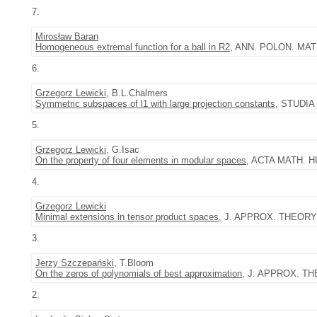
7.
Mirosław Baran
Homogeneous extremal function for a ball in R2
, ANN. POLON. MATH.
6.
Grzegorz Lewicki
, B.L.Chalmers
Symmetric subspaces of l1 with large projection constants
, STUDIA 
5.
Grzegorz Lewicki
, G.Isac
On the property of four elements in modular spaces
, ACTA MATH. HU
4.
Grzegorz Lewicki
Minimal extensions in tensor product spaces
, J. APPROX. THEORY 9
3.
Jerzy Szczepański
, T.Bloom
On the zeros of polynomials of best approximation
, J. APPROX. THE
2.