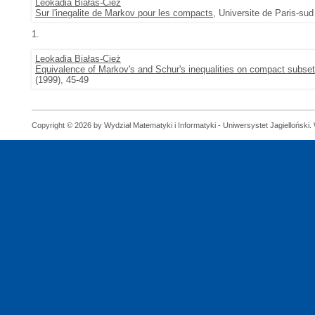
Leokadia Białas-Cież
Sur l'inegalite de Markov pour les compacts
, Universite de Paris-sud
1.
Leokadia Białas-Cież
Equivalence of Markov's and Schur's inequalities on compact subset
(1999), 45-49
Copyright © 2026 by Wydział Matematyki i Informatyki - Uniwersystet Jagielloński