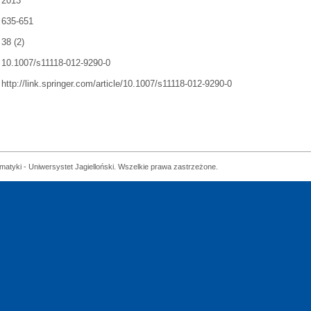
2013
635-651
38 (2)
10.1007/s11118-012-9290-0
http://link.springer.com/article/10.1007/s11118-012-9290-0
matyki - Uniwersystet Jagielloński. Wszelkie prawa zastrzeżone.