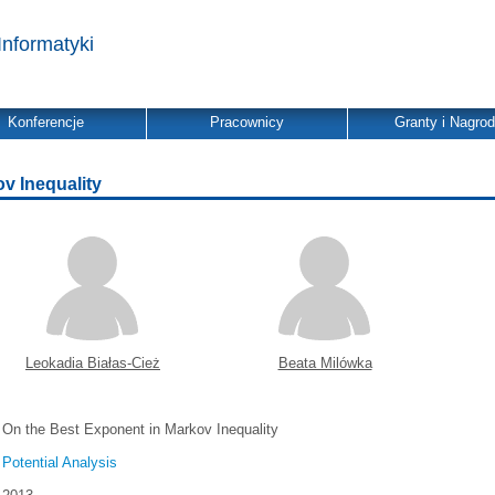
Informatyki
Konferencje
Pracownicy
Granty i Nagro
v Inequality
Leokadia Białas-Cież
Beata Milówka
On the Best Exponent in Markov Inequality
Potential Analysis