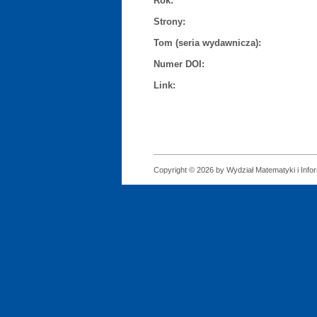
Rok:
Strony:
Tom (seria wydawnicza):
Numer DOI:
Link:
Copyright © 2026 by Wydział Matematyki i Infor