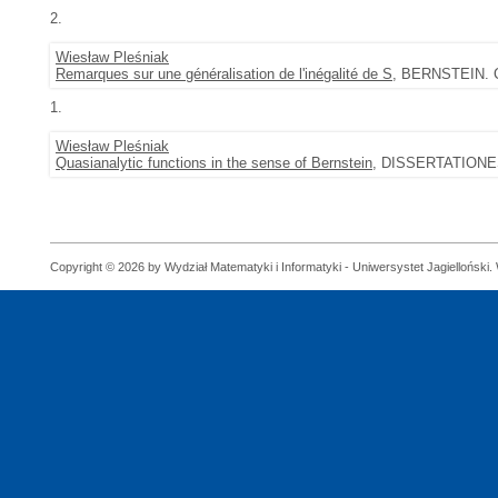
2.
Wiesław Pleśniak
Remarques sur une généralisation de l'inégalité de S
, BERNSTEIN. C
1.
Wiesław Pleśniak
Quasianalytic functions in the sense of Bernstein
, DISSERTATIONES
Copyright © 2026 by Wydział Matematyki i Informatyki - Uniwersystet Jagielloński