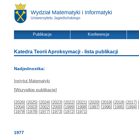
Wydział Matematyki i Informatyki
Uniwersytetu Jagiellońskiego
Publikacje
Konferencje
Katedra Teorii Aproksymacji - lista publikacji
Nadjednostka:
Instytut Matematyki
[
Wszystkie publikacje
]
[
2026
] [
2025
] [
2024
] [
2023
] [
2022
] [
2021
] [
2020
] [
2019
] [
2018
] [
2017
] 
[
2004
] [
2003
] [
2002
] [
2000
] [
1999
] [
1998
] [
1997
] [
1996
] [
1995
] [
1994
] 
[
1979
] [
1978
] [
1977
] [
1973
] [
1972
] [
1971
]
1977