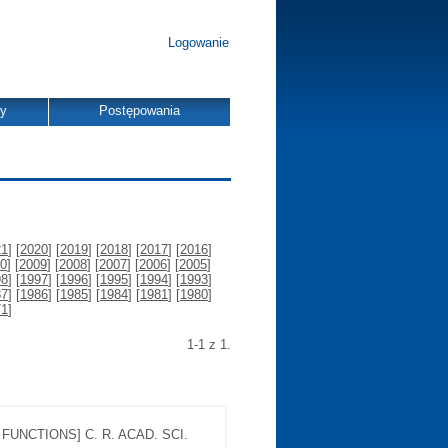
Logowanie
dy
Postępowania
21
] [
2020
] [
2019
] [
2018
] [
2017
] [
2016
]
0
] [
2009
] [
2008
] [
2007
] [
2006
] [
2005
]
98
] [
1997
] [
1996
] [
1995
] [
1994
] [
1993
]
87
] [
1986
] [
1985
] [
1984
] [
1981
] [
1980
]
71
]
1-1 z 1.
FUNCTIONS] C. R. ACAD. SCI.