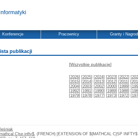
Informatyki
Konferencje
Pracownicy
Granty i Nagro
ista publikacji
[
Wszystkie publikacje
]
[
2026
] [
2025
] [
2024
] [
2023
] [
2022
] [
20
[
2015
] [
2014
] [
2013
] [
2012
] [
2011
] [
201
[
2004
] [
2003
] [
2002
] [
2000
] [
1999
] [
19
[
1992
] [
1991
] [
1990
] [
1989
] [
1988
] [
19
[
1979
] [
1978
] [
1977
] [
1973
] [
1972
] [
19
leśniak
mathcal C}sp infty$
, (FRENCH) [EXTENSION OF ${MATHCAL C}SP INFTY$ 