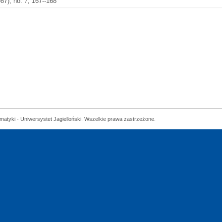
7), no. 7, 167--168
matyki - Uniwersystet Jagielloński. Wszelkie prawa zastrzeżone.