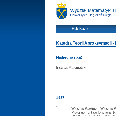
Wydział Matematyki i 
Uniwersytetu Jagiellońskiego
Publikacje
Katedra Teorii Aproksymacji - l
Nadjednostka:
Instytut Matematyki
1987
1.
Wiesław Pawłucki
,
Wiesław P
Prolongement de fonctions ${