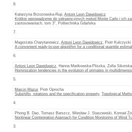
8.
Katarzyna Brzozowska-Rup,
Antoni Leon Dawidowicz
Krótkie wprowadzenie do sekwencyjnych metod Monte Carlo i ich zas
zastosowaniach, tom 3", Politechnika Gdańska
7.
Magorzata Charytanowicz,
Antoni Leon Dawidowicz
, Piotr Kulczycki
A convenient ready-to-use algorithm for a conditional quantile estima
6.
Antoni Leon Dawidowicz
, Hanna Mańkowska-Pliszka, Zofia Sikorsk
Hominization tendencies in the evolution of primates in multidimensi
5.
Marcin Mazur
, Piotr Oprocha
Subshifts, rotations and the specification property
,
Topological Metho
4.
Phong B. Dao, Tomasz Barszcz, Wiesław J. Staszewski, Konrad Żo
Nonlinear Cointegration Approach for Condition Monitoring of Wind T
3.