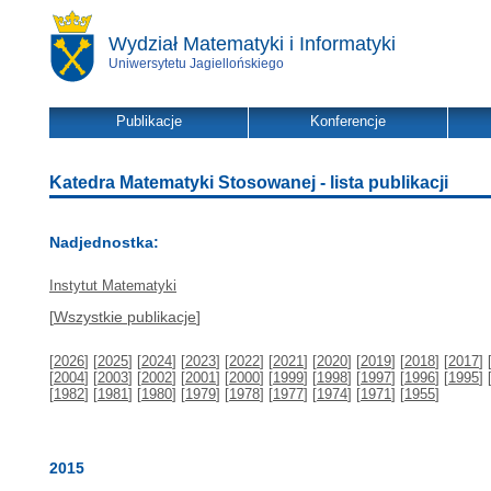
Wydział Matematyki i Informatyki
Uniwersytetu Jagiellońskiego
Publikacje
Konferencje
Katedra Matematyki Stosowanej - lista publikacji
Nadjednostka:
Instytut Matematyki
[
Wszystkie publikacje
]
[
2026
] [
2025
] [
2024
] [
2023
] [
2022
] [
2021
] [
2020
] [
2019
] [
2018
] [
2017
] 
[
2004
] [
2003
] [
2002
] [
2001
] [
2000
] [
1999
] [
1998
] [
1997
] [
1996
] [
1995
] 
[
1982
] [
1981
] [
1980
] [
1979
] [
1978
] [
1977
] [
1974
] [
1971
] [
1955
]
2015