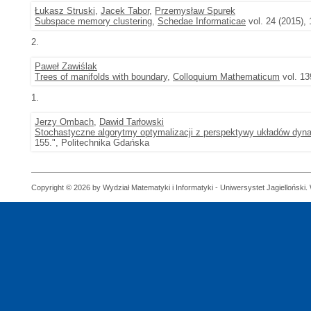
Łukasz Struski
,
Jacek Tabor
,
Przemysław Spurek
Subspace memory clustering
,
Schedae Informaticae
vol. 24 (2015),
2.
Paweł Zawiślak
Trees of manifolds with boundary
,
Colloquium Mathematicum
vol. 13
1.
Jerzy Ombach
,
Dawid Tarłowski
Stochastyczne algorytmy optymalizacji z perspektywy układów dy
155.", Politechnika Gdańska
Copyright © 2026 by Wydział Matematyki i Informatyki - Uniwersystet Jagielloński