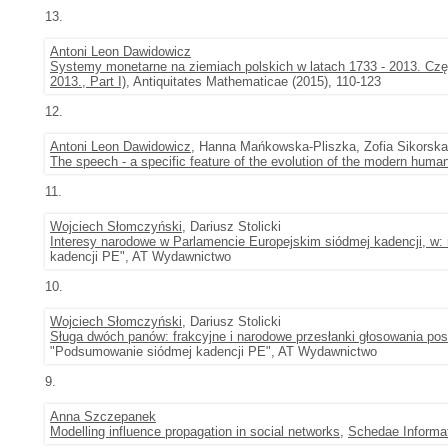
13.
Antoni Leon Dawidowicz
Systemy monetarne na ziemiach polskich w latach 1733 - 2013. Część
2013., Part I)
, Antiquitates Mathematicae (2015), 110-123
12.
Antoni Leon Dawidowicz
, Hanna Mańkowska-Pliszka, Zofia Sikorsk
The speech - a specific feature of the evolution of the modern hum
11.
Wojciech Słomczyński
, Dariusz Stolicki
Interesy narodowe w Parlamencie Europejskim siódmej kadencji, w: re
kadencji PE", AT Wydawnictwo
10.
Wojciech Słomczyński
, Dariusz Stolicki
Sługa dwóch panów: frakcyjne i narodowe przesłanki głosowania posłó
"Podsumowanie siódmej kadencji PE", AT Wydawnictwo
9.
Anna Szczepanek
Modelling influence propagation in social networks
,
Schedae Informa