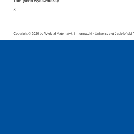
Tom (seria wydawnicza):
3
Copyright © 2026 by Wydział Matematyki i Informatyki - Uniwersystet Jagielloński