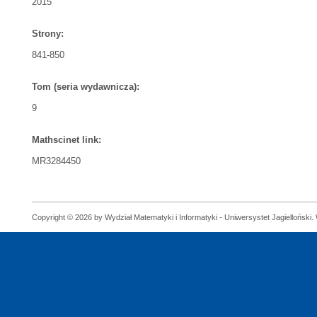
2015
Strony:
841-850
Tom (seria wydawnicza):
9
Mathscinet link:
MR3284450
Copyright © 2026 by Wydział Matematyki i Informatyki - Uniwersystet Jagielloński