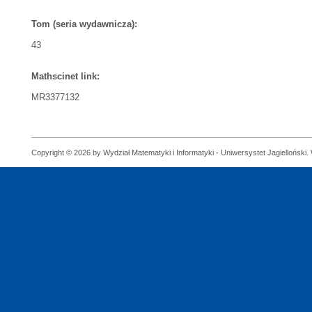
Tom (seria wydawnicza):
43
Mathscinet link:
MR3377132
Copyright © 2026 by Wydział Matematyki i Informatyki - Uniwersystet Jagielloński