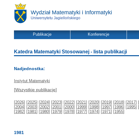
Wydział Matematyki i Informatyki
Uniwersytetu Jagiellońskiego
Publikacje
Konferencje
Katedra Matematyki Stosowanej - lista publikacji
Nadjednostka:
Instytut Matematyki
[
Wszystkie publikacje
]
[
2026
] [
2025
] [
2024
] [
2023
] [
2022
] [
2021
] [
2020
] [
2019
] [
2018
] [
2017
] 
[
2004
] [
2003
] [
2002
] [
2001
] [
2000
] [
1999
] [
1998
] [
1997
] [
1996
] [
1995
] 
[
1982
] [
1981
] [
1980
] [
1979
] [
1978
] [
1977
] [
1974
] [
1971
] [
1955
]
1981