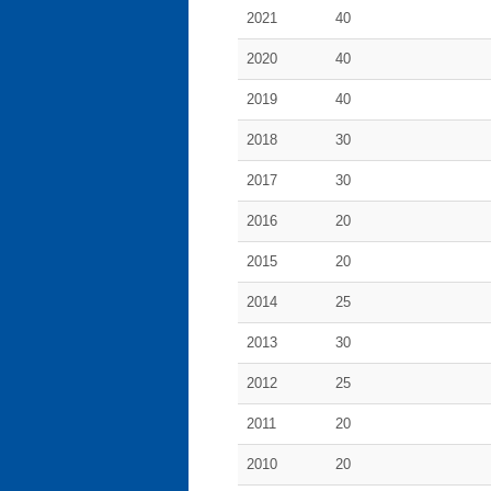
2021
40
2020
40
2019
40
2018
30
2017
30
2016
20
2015
20
2014
25
2013
30
2012
25
2011
20
2010
20