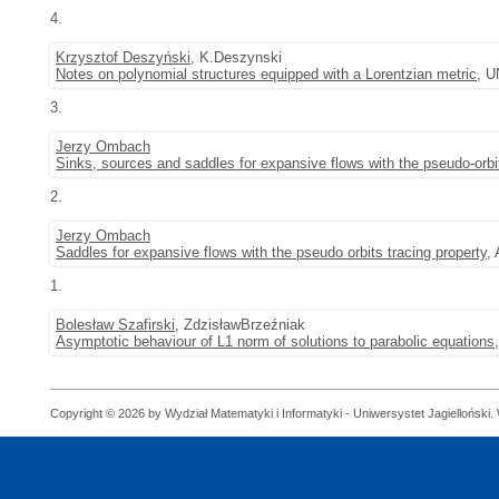
4.
Krzysztof Deszyński
, K.Deszynski
Notes on polynomial structures equipped with a Lorentzian metric
, U
3.
Jerzy Ombach
Sinks, sources and saddles for expansive flows with the pseudo-orbit
2.
Jerzy Ombach
Saddles for expansive flows with the pseudo orbits tracing property
,
1.
Bolesław Szafirski
, ZdzisławBrzeźniak
Asymptotic behaviour of L1 norm of solutions to parabolic equations
Copyright © 2026 by Wydział Matematyki i Informatyki - Uniwersystet Jagielloński