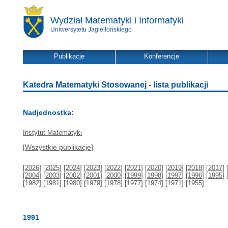
Wydział Matematyki i Informatyki
Uniwersytetu Jagiellońskiego
Publikacje
Konferencje
Katedra Matematyki Stosowanej - lista publikacji
Nadjednostka:
Instytut Matematyki
[
Wszystkie publikacje
]
[
2026
] [
2025
] [
2024
] [
2023
] [
2022
] [
2021
] [
2020
] [
2019
] [
2018
] [
2017
] 
[
2004
] [
2003
] [
2002
] [
2001
] [
2000
] [
1999
] [
1998
] [
1997
] [
1996
] [
1995
] 
[
1982
] [
1981
] [
1980
] [
1979
] [
1978
] [
1977
] [
1974
] [
1971
] [
1955
]
1991