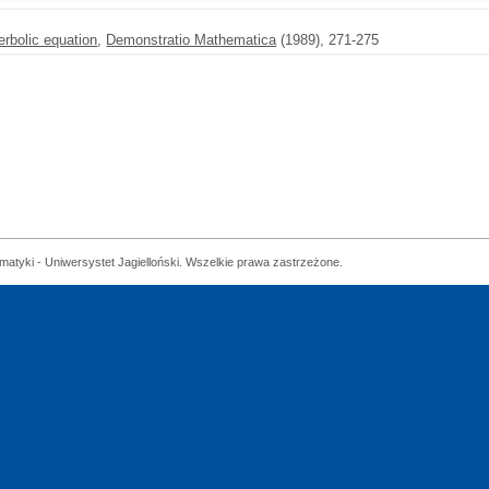
rbolic equation
,
Demonstratio Mathematica
(1989), 271-275
matyki - Uniwersystet Jagielloński. Wszelkie prawa zastrzeżone.