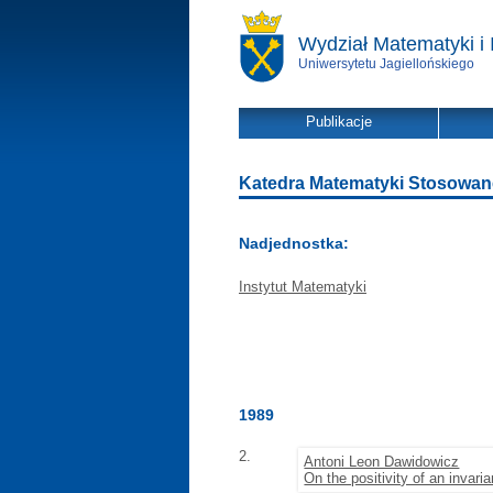
Wydział Matematyki i 
Uniwersytetu Jagiellońskiego
Publikacje
Katedra Matematyki Stosowanej 
Nadjednostka:
Instytut Matematyki
1989
2.
Antoni Leon Dawidowicz
On the positivity of an inva