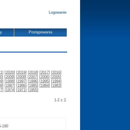
Logowanie
dy
Postępowania
21
] [
2020
] [
2019
] [
2018
] [
2017
] [
2016
]
0
] [
2009
] [
2008
] [
2007
] [
2006
] [
2005
]
99
] [
1998
] [
1997
] [
1996
] [
1995
] [
1994
]
88
] [
1987
] [
1986
] [
1985
] [
1984
] [
1983
]
77
] [
1974
] [
1971
] [
1955
]
1-2 z 2.
5-190