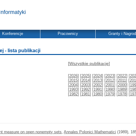
Informatyki
Konferencje
Pracownicy
Granty i Nagro
- lista publikacji
[
Wszystkie publikacje
]
[
2026
] [
2025
] [
2024
] [
2023
] [
2022
] [
20
[
2015
] [
2014
] [
2013
] [
2012
] [
2011
] [
201
[
2004
] [
2003
] [
2002
] [
2001
] [
2000
] [
19
[
1993
] [
1992
] [
1991
] [
1990
] [
1989
] [
19
[
1982
] [
1981
] [
1980
] [
1979
] [
1978
] [
19
riant measure on open nonempty sets
,
Annales Polonici Mathematici
(1989), 18