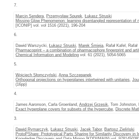
7.
Marcin Sendera
,
Przemysław Spurek
,
Łukasz Struski
Missing Glow Phenomenon: learning disentangled representation of 
[ICONIP] vol. vol 1516 (2021), 196-204
6.
Dawid Warszycki,
Łukasz Struski
,
Marek Śmieja
, Rafał Kafel, Rafa
Pharmacoprint – a combination of pharmacophore fingerprint and artifi
Chemical Information and Modeling
vol. 61 (2021), 5054-5065
5.
Wojciech Słomczyński
,
Anna Szczepanek
Orthogonal projections on hyperplanes intertwined with unitaries
,
Jou
(16pp)
4.
James Aaronson, Carla Groenland,
Andrzej Grzesik
, Tom Johnston, 
Exact hyperplane covers for subsets of the hypercube
,
Discrete Ma
3.
Dawid Rymarczyk
,
Łukasz Struski
,
Jacek Tabor
,
Bartosz Zieliński
ProtoPShare: Prototypical Parts Sharing for Similarity Discovery in I
Knowledge Discovery and Data Mining [KDD](MAIN) vol. 978145038