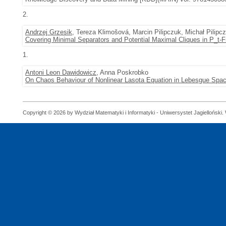
2.
Andrzej Grzesik
, Tereza Klimošová, Marcin Pilipczuk, Michał Pilipc
Covering Minimal Separators and Potential Maximal Cliques in P_t-
1.
Antoni Leon Dawidowicz
, Anna Poskrobko
On Chaos Behaviour of Nonlinear Lasota Equation in Lebesgue Spa
Copyright © 2026 by Wydział Matematyki i Informatyki - Uniwersystet Jagielloński