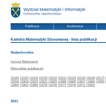
Wydział Matematyki i Informatyki
Uniwersytetu Jagiellońskiego
Publikacje
Konferencje
Katedra Matematyki Stosowanej - lista publikacji
Nadjednostka:
Instytut Matematyki
[
Wszystkie publikacje
]
[
2026
] [
2025
] [
2024
] [
2023
] [
2022
] [
2021
] [
2020
] [
2019
] [
2018
] [
2017
] 
[
2004
] [
2003
] [
2002
] [
2001
] [
2000
] [
1999
] [
1998
] [
1997
] [
1996
] [
1995
] 
[
1982
] [
1981
] [
1980
] [
1979
] [
1978
] [
1977
] [
1974
] [
1971
] [
1955
]
2021