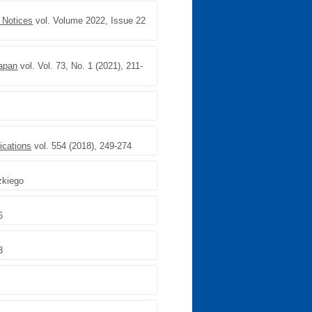
 Notices
vol. Volume 2022, Issue 22
Japan
vol. Vol. 73, No. 1 (2021), 211-
ications
vol. 554 (2018), 249-274
zkiego
6
3