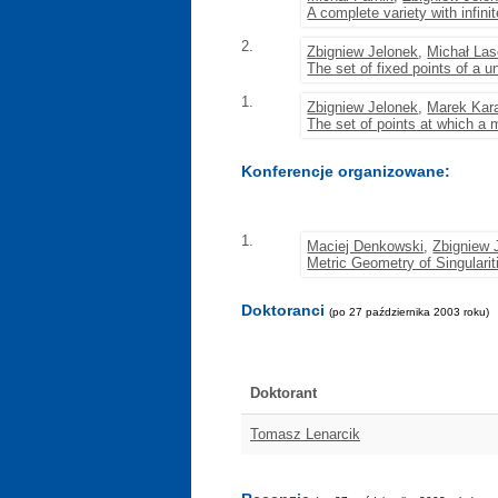
A complete variety with infin
2.
Zbigniew Jelonek
,
Michał La
The set of fixed points of a u
1.
Zbigniew Jelonek
,
Marek Kar
The set of points at which a 
Konferencje organizowane:
1.
Maciej Denkowski
,
Zbigniew 
Metric Geometry of Singularit
Doktoranci
(po 27 października 2003 roku)
Doktorant
Tomasz Lenarcik