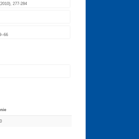
2010), 277-284
9--66
nie
0