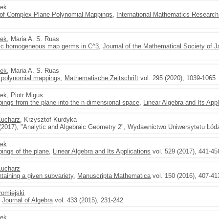
nek
 of Complex Plane Polynomial Mappings
,
International Mathematics Research
nek
, Maria A. S. Ruas
eric homogeneous map germs in C^3
,
Journal of the Mathematical Society of 
nek
, Maria A. S. Ruas
 polynomial mappings
,
Mathematische Zeitschrift
vol. 295 (2020), 1039-1065
nek
, Piotr Migus
ings from the plane into the n dimensional space
,
Linear Algebra and Its Appl
Kucharz
, Krzysztof Kurdyka
 (2017), "Analytic and Algebraic Geometry 2", Wydawnictwo Uniwersytetu Łód
nek
ings of the plane
,
Linear Algebra and Its Applications
vol. 529 (2017), 441-45
Kucharz
aining a given subvariety
,
Manuscripta Mathematica
vol. 150 (2016), 407-41
romiejski
,
Journal of Algebra
vol. 433 (2015), 231-242
nek