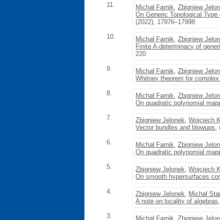
11.
Michał Farnik
,
Zbigniew Jelo
On Generic Topological Type
(2022), 17976–17998
10.
Michał Farnik
,
Zbigniew Jelo
Finite A-determinacy of gen
220
9.
Michał Farnik
,
Zbigniew Jelo
Whitney theorem for complex
8.
Michał Farnik
,
Zbigniew Jelo
On quadratic polynomial mapp
7.
Zbigniew Jelonek
,
Wojciech 
Vector bundles and blowups
,
6.
Michał Farnik
,
Zbigniew Jelo
On quadratic polynomial mapp
5.
Zbigniew Jelonek
,
Wojciech 
On smooth hypersurfaces cont
4.
Zbigniew Jelonek
,
Michał Sta
A note on locality of algebras
3.
Michał Farnik
,
Zbigniew Jelo