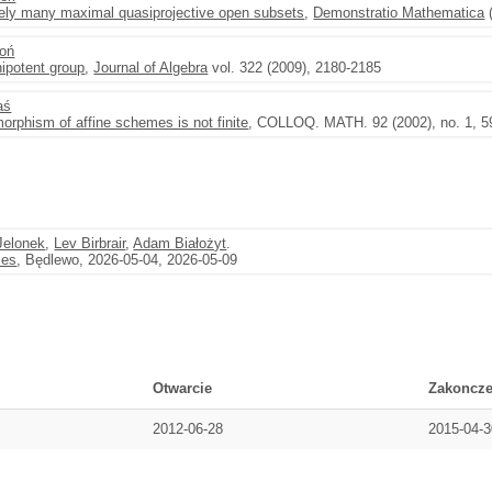
itely many maximal quasiprojective open subsets
,
Demonstratio Mathematica
(
soń
nipotent group
,
Journal of Algebra
vol. 322 (2009), 2180-2185
aś
morphism of affine schemes is not finite
, COLLOQ. MATH. 92 (2002), no. 1, 5
Jelonek
,
Lev Birbrair
,
Adam Białożyt
.
ies
, Będlewo, 2026-05-04, 2026-05-09
Otwarcie
Zakoncze
2012-06-28
2015-04-3