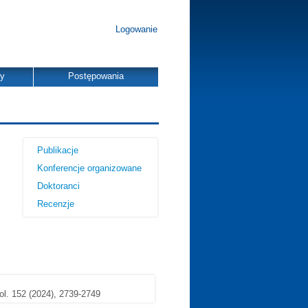
Logowanie
dy
Postępowania
Publikacje
Konferencje organizowane
Doktoranci
Recenzje
ol. 152 (2024), 2739-2749