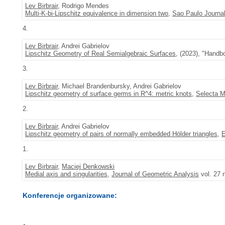
Lev Birbrair
, Rodrigo Mendes
Multi-K-bi-Lipschitz equivalence in dimension two
,
Sao Paulo Journa
4.
Lev Birbrair
, Andrei Gabrielov
Lipschitz Geometry of Real Semialgebraic Surfaces
, (2023), "Handb
3.
Lev Birbrair
, Michael Brandenbursky, Andrei Gabrielov
Lipschitz geometry of surface germs in R^4: metric knots
,
Selecta M
2.
Lev Birbrair
, Andrei Gabrielov
Lipschitz geometry of pairs of normally embedded Hölder triangles
,
E
1.
Lev Birbrair
,
Maciej Denkowski
Medial axis and singularities
,
Journal of Geometric Analysis
vol. 27 
Konferencje organizowane: