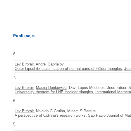
Publikacje:
8.
Lev Birbrair
, Andrei Gabrielov
Outer Lipschitz classification of normal pairs of Hölder triangles
,
Jou
7.
Lev Birbrair
,
Maciej Denkowski
, Davi Lopes Medeiros, Jose Edson 
Universality theorem for LNE Hoelder triangles
,
International Mathe
6.
Lev Birbrair
, Nivaldo G Grulha, Miriam S Pereira
A perspective of Cidinha’s research works
,
Sao Paulo Journal of Ma
5.