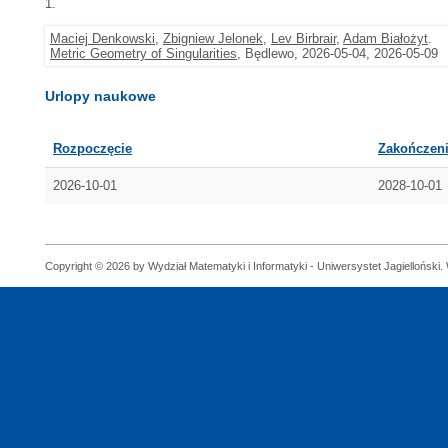
1.
Maciej Denkowski
,
Zbigniew Jelonek
,
Lev Birbrair
,
Adam Białożyt
.
Metric Geometry of Singularities
, Będlewo, 2026-05-04, 2026-05-09
Urlopy naukowe
Rozpoczęcie
Zakończen
2026-10-01
2028-10-01
Copyright © 2026 by Wydział Matematyki i Informatyki - Uniwersystet Jagielloński