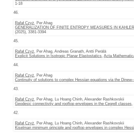
1-18
46.
Rafał Czyż
, Per Ahag
GENERALIZATION OF FINITE ENTROPY MEASURES IN KAHLE
(2025), 3381-3394
45.
Rafał Czyż
, Per Ahag, Andreas Granath, Antti Perälä
Explicit Solutions in Isotropic Planar Elastostatics
,
Acta Mathematic
44.
Rafał Czyż
, Per Ahag
Continuity of solutions to complex Hessian equations via the Dinew–
43.
Rafał Czyż
, Per Ahag, Lu Hoang Chinh, Alexander Rashkovskii
Geodesic connectivity and rooftop envelopes in the Cegrell classes
,
42.
Rafał Czyż
, Per Ahag, Lu Hoang Chinh, Alexander Rashkovskii
Kiselman minimum principle and rooftop envelopes in complex Hess