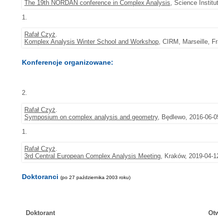
The 19th NORDAN conference in Complex Analysis
, Science Institu
1.
Rafał Czyż
.
Komplex Analysis Winter School and Workshop
, CIRM, Marseille, F
Konferencje organizowane:
2.
Rafał Czyż
.
Symposium on complex analysis and geometry
, Będlewo, 2016-06-0
1.
Rafał Czyż
.
3rd Central European Complex Analysis Meeting
, Kraków, 2019-04-1
Doktoranci
(po 27 października 2003 roku)
Doktorant
Ot