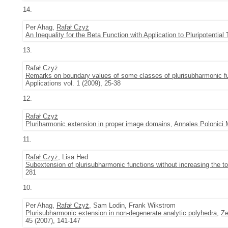
14.
Per Ahag,
Rafał Czyż
An Inequality for the Beta Function with Application to Pluripotential
13.
Rafał Czyż
Remarks on boundary values of some classes of plurisubharmonic f
Applications vol. 1 (2009), 25-38
12.
Rafał Czyż
Pluriharmonic extension in proper image domains
,
Annales Polonici 
11.
Rafał Czyż
, Lisa Hed
Subextension of plurisubharmonic functions without increasing the
281
10.
Per Ahag,
Rafał Czyż
, Sam Lodin, Frank Wikstrom
Plurisubharmonic extension in non-degenerate analytic polyhedra
,
Ze
45 (2007), 141-147