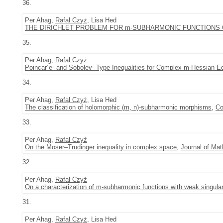
36.
Per Ahag,
Rafał Czyż
, Lisa Hed
THE DIRICHLET PROBLEM FOR m-SUBHARMONIC FUNCTIONS
35.
Per Ahag,
Rafał Czyż
Poincar´e- and Sobolev- Type Inequalities for Complex m-Hessian E
34.
Per Ahag,
Rafał Czyż
, Lisa Hed
The classification of holomorphic (m, n)-subharmonic morphisms
,
Co
33.
Per Ahag,
Rafał Czyż
On the Moser–Trudinger inequality in complex space
,
Journal of Mat
32.
Per Ahag,
Rafał Czyż
On a characterization of m-subharmonic functions with weak singular
31.
Per Ahag,
Rafał Czyż
, Lisa Hed