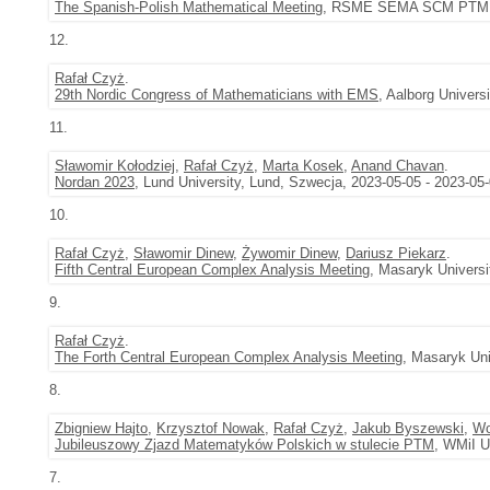
The Spanish-Polish Mathematical Meeting
, RSME SEMA SCM PTM, Łó
12.
Rafał Czyż
.
29th Nordic Congress of Mathematicians with EMS
, Aalborg Univers
11.
Sławomir Kołodziej
,
Rafał Czyż
,
Marta Kosek
,
Anand Chavan
.
Nordan 2023
, Lund University, Lund, Szwecja, 2023-05-05 - 2023-05
10.
Rafał Czyż
,
Sławomir Dinew
,
Żywomir Dinew
,
Dariusz Piekarz
.
Fifth Central European Complex Analysis Meeting
, Masaryk Universi
9.
Rafał Czyż
.
The Forth Central European Complex Analysis Meeting
, Masaryk Uni
8.
Zbigniew Hajto
,
Krzysztof Nowak
,
Rafał Czyż
,
Jakub Byszewski
,
Wo
Jubileuszowy Zjazd Matematyków Polskich w stulecie PTM
, WMiI U
7.