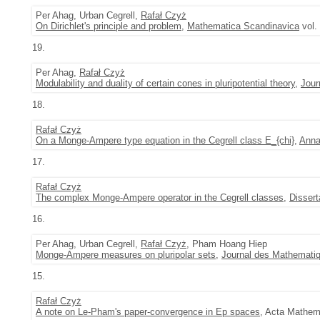
Per Ahag, Urban Cegrell,
Rafał Czyż
On Dirichlet's principle and problem
,
Mathematica Scandinavica
vol.
19.
Per Ahag,
Rafał Czyż
Modulability and duality of certain cones in pluripotential theory
,
Jour
18.
Rafał Czyż
On a Monge-Ampere type equation in the Cegrell class E_{chi}
,
Anna
17.
Rafał Czyż
The complex Monge-Ampere operator in the Cegrell classes
,
Disser
16.
Per Ahag, Urban Cegrell,
Rafał Czyż
, Pham Hoang Hiep
Monge-Ampere measures on pluripolar sets
,
Journal des Mathematiq
15.
Rafał Czyż
A note on Le-Pham's paper-convergence in Ep spaces
, Acta Mathem