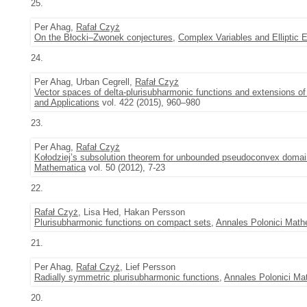
25.
Per Ahag,
Rafał Czyż
On the Błocki–Zwonek conjectures
,
Complex Variables and Elliptic 
24.
Per Ahag, Urban Cegrell,
Rafał Czyż
Vector spaces of delta-plurisubharmonic functions and extensions 
and Applications
vol. 422 (2015), 960–980
23.
Per Ahag,
Rafał Czyż
Kołodziej’s subsolution theorem for unbounded pseudoconvex doma
Mathematica
vol. 50 (2012), 7-23
22.
Rafał Czyż
, Lisa Hed, Hakan Persson
Plurisubharmonic functions on compact sets
,
Annales Polonici Math
21.
Per Ahag,
Rafał Czyż
, Lief Persson
Radially symmetric plurisubharmonic functions
,
Annales Polonici Ma
20.