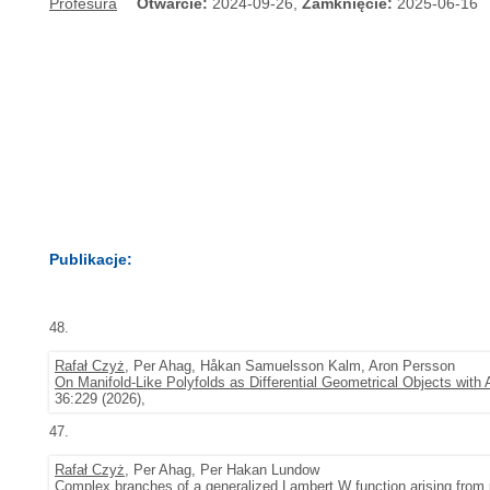
Profesura
Otwarcie:
2024-09-26,
Zamknięcie:
2025-06-16
Publikacje:
48.
Rafał Czyż
, Per Ahag, Håkan Samuelsson Kalm, Aron Persson
On Manifold-Like Polyfolds as Differential Geometrical Objects with
36:229 (2026),
47.
Rafał Czyż
, Per Ahag, Per Hakan Lundow
Complex branches of a generalized Lambert W function arising from p