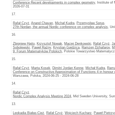
Conference Recent developments in complex geometry
, Institute o
2026-07-31
17.
Rafał Czyż
,
Anand Chavan
,
Michał Kudra
,
Przemysław Sprus
.
27th Nordan, the annual Nordic conference on complex analysis
, Un
16.
Zbigniew Hajto
,
Krzysztof Nowak
,
Maciej Denkowski
,
Rafał Czyż
,
J
Sobolewski
,
Paweł Raźny
,
Krystian Gajdzica
,
Ramzen Dzhafarov
,
M
9. Forum Matematyków Polskich
, Polskie Towarzystwo Matematyczn
15.
Rafał Czyż
,
Marta Kosek
,
Dimitri Jordan Kenne
,
Michał Kudra
,
Ramz
Conference on Constructive Approximation of Functions 4 in honour 
Warszawa, Polska, 2024-06-25 - 2024-06-28
14.
Rafał Czyż
.
Nordic Complex Analysis Meeting 2024
, Mid Sweden University, Sun
13.
Leokadia Białas-Cież
,
Rafał Czyż
,
Wojciech Kucharz
,
Paweł Pietrzy