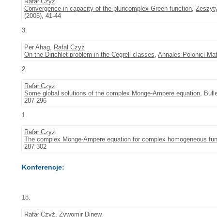
Rafał Czyż
Convergence in capacity of the pluricomplex Green function
,
Zeszyty
(2005), 41-44
3.
Per Ahag,
Rafał Czyż
On the Dirichlet problem in the Cegrell classes
,
Annales Polonici Ma
2.
Rafał Czyż
Some global solutions of the complex Monge-Ampere equation
, Bul
287-296
1.
Rafał Czyż
The complex Monge-Ampere equation for complex homogeneous fun
287-302
Konferencje:
18.
Rafał Czyż
,
Żywomir Dinew
.