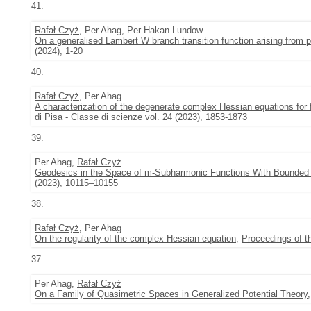
41.
Rafał Czyż
, Per Ahag, Per Hakan Lundow
On a generalised Lambert W branch transition function arising from p
(2024), 1-20
40.
Rafał Czyż
, Per Ahag
A characterization of the degenerate complex Hessian equations for 
di Pisa - Classe di scienze
vol. 24 (2023), 1853-1873
39.
Per Ahag,
Rafał Czyż
Geodesics in the Space of m-Subharmonic Functions With Bounded
(2023), 10115–10155
38.
Rafał Czyż
, Per Ahag
On the regularity of the complex Hessian equation
,
Proceedings of t
37.
Per Ahag,
Rafał Czyż
On a Family of Quasimetric Spaces in Generalized Potential Theory