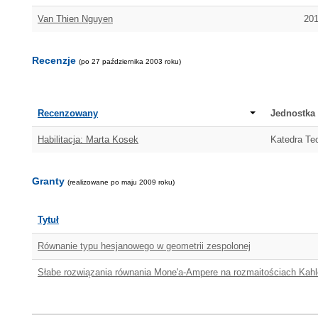
Van Thien Nguyen
201
Recenzje
(po 27 października 2003 roku)
Recenzowany
Jednostka
Habilitacja: Marta Kosek
Katedra Teo
Granty
(realizowane po maju 2009 roku)
Tytuł
Równanie typu hesjanowego w geometrii zespolonej
Słabe rozwiązania równania Mone'a-Ampere na rozmaitościach Kahl