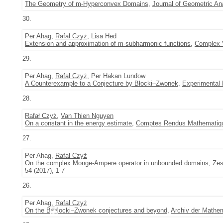
The Geometry of m-Hyperconvex Domains
,
Journal of Geometric An
30.
Per Ahag,
Rafał Czyż
, Lisa Hed
Extension and approximation of m-subharmonic functions
,
Complex V
29.
Per Ahag,
Rafał Czyż
, Per Hakan Lundow
A Counterexample to a Conjecture by Błocki–Zwonek
,
Experimental
28.
Rafał Czyż
,
Van Thien Nguyen
On a constant in the energy estimate
,
Comptes Rendus Mathematiq
27.
Per Ahag,
Rafał Czyż
On the complex Monge-Ampere operator in unbounded domains
,
Zes
54 (2017), 1-7
26.
Per Ahag,
Rafał Czyż
On the Blocki–Zwonek conjectures and beyond
,
Archiv der Mathe