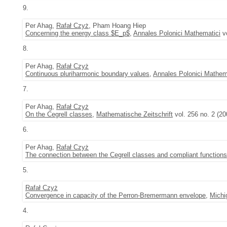
9.
Per Ahag,
Rafał Czyż
, Pham Hoang Hiep
Concerning the energy class $E_p$
,
Annales Polonici Mathematici
vo
8.
Per Ahag,
Rafał Czyż
Continuous pluriharmonic boundary values
,
Annales Polonici Mathem
7.
Per Ahag,
Rafał Czyż
On the Cegrell classes
,
Mathematische Zeitschrift
vol. 256 no. 2 (20
6.
Per Ahag,
Rafał Czyż
The connection between the Cegrell classes and compliant functions
5.
Rafał Czyż
Convergence in capacity of the Perron-Bremermann envelope
,
Michi
4.