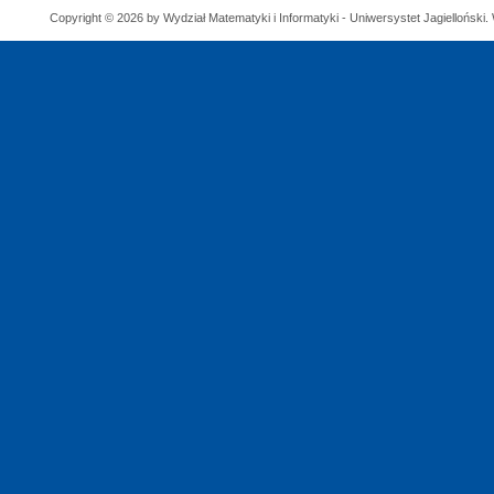
Copyright © 2026 by Wydział Matematyki i Informatyki - Uniwersystet Jagielloński