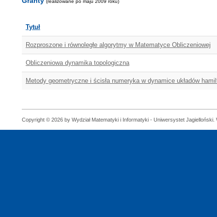
Granty
(realizowane po maju 2009 roku)
Tytuł
Rozproszone i równoległe algorytmy w Matematyce Obliczeniowej
Obliczeniowa dynamika topologiczna
Metody geometryczne i ścisła numeryka w dynamice układów hami
Copyright © 2026 by Wydział Matematyki i Informatyki - Uniwersystet Jagielloński