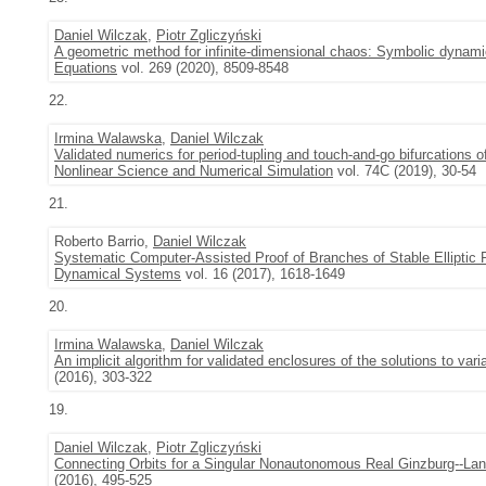
Daniel Wilczak
,
Piotr Zgliczyński
A geometric method for infinite-dimensional chaos: Symbolic dynam
Equations
vol. 269 (2020), 8509-8548
22.
Irmina Walawska
,
Daniel Wilczak
Validated numerics for period-tupling and touch-and-go bifurcations o
Nonlinear Science and Numerical Simulation
vol. 74C (2019), 30-54
21.
Roberto Barrio,
Daniel Wilczak
Systematic Computer-Assisted Proof of Branches of Stable Elliptic P
Dynamical Systems
vol. 16 (2017), 1618-1649
20.
Irmina Walawska
,
Daniel Wilczak
An implicit algorithm for validated enclosures of the solutions to var
(2016), 303-322
19.
Daniel Wilczak
,
Piotr Zgliczyński
Connecting Orbits for a Singular Nonautonomous Real Ginzburg--La
(2016), 495-525