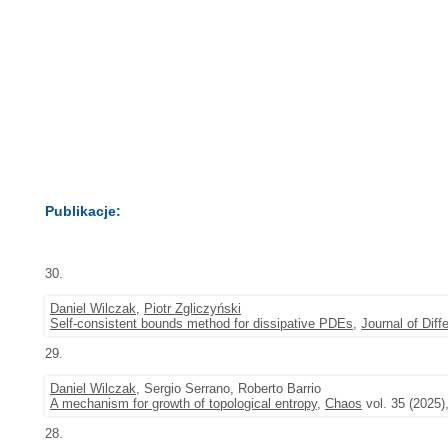
Publikacje:
30.
Daniel Wilczak
,
Piotr Zgliczyński
Self-consistent bounds method for dissipative PDEs
,
Journal of Diff
29.
Daniel Wilczak
, Sergio Serrano, Roberto Barrio
A mechanism for growth of topological entropy
,
Chaos
vol. 35 (2025)
28.