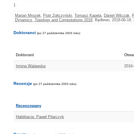
1.
Marian Mrozek
,
Piotr Zgliczyński
,
Tomasz Kapela
,
Daniel Wilczak
,
R
Dynamics, Topology and Computations 2018
, Będlewo, 2018-06-18,
Doktoranci
(po 27 października 2003 roku)
Doktorant
Otwa
Irmina Walawska
2016-
Recenzje
(po 27 października 2003 roku)
Recenzowany
Habilitacja: Paweł Pilarczyk