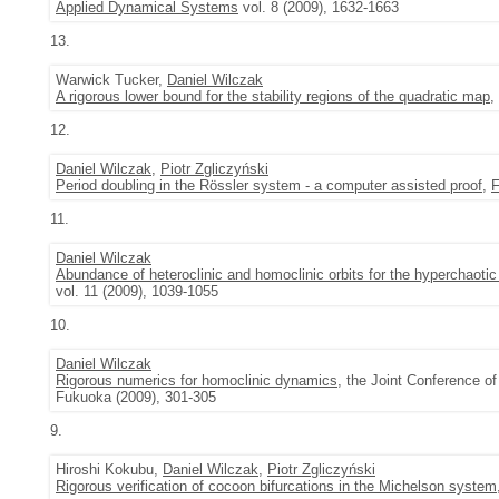
Applied Dynamical Systems
vol. 8 (2009), 1632-1663
13.
Warwick Tucker,
Daniel Wilczak
A rigorous lower bound for the stability regions of the quadratic map
,
12.
Daniel Wilczak
,
Piotr Zgliczyński
Period doubling in the Rössler system - a computer assisted proof
,
F
11.
Daniel Wilczak
Abundance of heteroclinic and homoclinic orbits for the hyperchaoti
vol. 11 (2009), 1039-1055
10.
Daniel Wilczak
Rigorous numerics for homoclinic dynamics
, the Joint Conference 
Fukuoka (2009), 301-305
9.
Hiroshi Kokubu,
Daniel Wilczak
,
Piotr Zgliczyński
Rigorous verification of cocoon bifurcations in the Michelson system