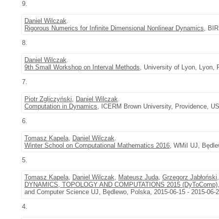
9.
Daniel Wilczak
.
Rigorous Numerics for Infinite Dimensional Nonlinear Dynamics
, BIR
8.
Daniel Wilczak
.
9th Small Workshop on Interval Methods
, University of Lyon, Lyon,
7.
Piotr Zgliczyński
,
Daniel Wilczak
.
Computation in Dynamics
, ICERM Brown University, Providence, US
6.
Tomasz Kapela
,
Daniel Wilczak
.
Winter School on Computational Mathematics 2016
, WMiI UJ, Będle
5.
Tomasz Kapela
,
Daniel Wilczak
,
Mateusz Juda
,
Grzegorz Jabłoński
DYNAMICS, TOPOLOGY AND COMPUTATIONS 2015 (DyToComp)
and Computer Science UJ, Będlewo, Polska, 2015-06-15 - 2015-06-
4.