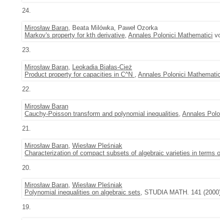
24.
Mirosław Baran
, Beata Milówka, Paweł Ozorka
Markov's property for kth derivative
,
Annales Polonici Mathematici
vo
23.
Mirosław Baran
,
Leokadia Białas-Cież
Product property for capacities in C^N
,
Annales Polonici Mathematic
22.
Mirosław Baran
Cauchy-Poisson transform and polynomial inequalities
,
Annales Polo
21.
Mirosław Baran
,
Wiesław Pleśniak
Characterization of compact subsets of algebraic varieties in terms o
20.
Mirosław Baran
,
Wiesław Pleśniak
Polynomial inequalities on algebraic sets
, STUDIA MATH. 141 (2000),
19.