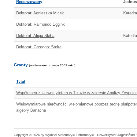
Recenzowany
Jednos
Doktorat: Agnieszka Micek
Katedra
Doktorat: Raimondo Eggink
Doktorat: Alicja Skiba
Katedra
Doktorat: Grzegorz Sroka
Granty
(realizowane po maju 2009 roku)
Tytuł
Współpraca z Uniwersytetem w Tuluzie w zakresie Analizy Zespolon
Wielowymiarowe nierówności wielomianowe poprzez teorię pluripoten
algebry Banacha
Copyright © 2026 by Wydział Matematyki i Informatyki - Uniwersystet Jagielloński