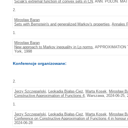
Siciak's extremal function of convex sets in CN
, ANN. POLON. MATH.
2.
Mirosław Baran
Sets with Bernstein's and generalized Markov's properties
,
Annales P
1.
Mirosław Baran
New approach to Markov inequality in Lp norms
, APPROXIMATION TH
York, 1998
Konferencje organizowane:
2.
Jerzy Szczepański
,
Leokadia Białas-Cież
,
Marta Kosek
,
Mirosław B
Constructive Approximation of Functions 4
, Warszawa, 2024-06-25, 
1.
Jerzy Szczepański
,
Leokadia Białas-Cież
,
Marta Kosek
,
Mirosław B
Conference on Constructive Approximation of Functions 4 in honour 
2024-06-28