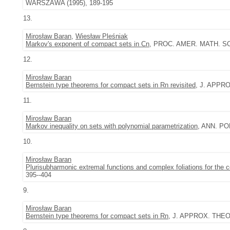
WARSZAWA (1995), 189-195
13.
Mirosław Baran
,
Wiesław Pleśniak
Markov's exponent of compact sets in Cn
, PROC. AMER. MATH. SOC.
12.
Mirosław Baran
Bernstein type theorems for compact sets in Rn revisited
, J. APPRO
11.
Mirosław Baran
Markov inequality on sets with polynomial parametrization
, ANN. POL
10.
Mirosław Baran
Plurisubharmonic extremal functions and complex foliations for the
395--404
9.
Mirosław Baran
Bernstein type theorems for compact sets in Rn
, J. APPROX. THEOR