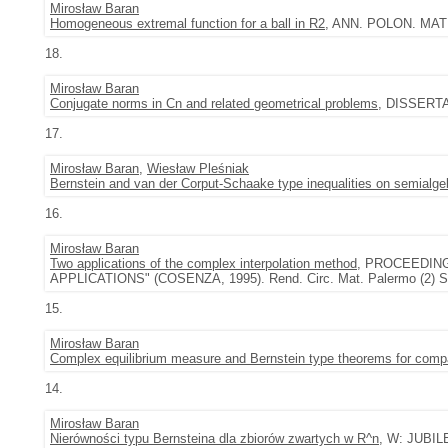
Mirosław Baran
Homogeneous extremal function for a ball in R2
, ANN. POLON. MATH.
18.
Mirosław Baran
Conjugate norms in Cn and related geometrical problems
, DISSERTA
17.
Mirosław Baran
,
Wiesław Pleśniak
Bernstein and van der Corput-Schaake type inequalities on semialge
16.
Mirosław Baran
Two applications of the complex interpolation method
, PROCEEDIN
APPLICATIONS" (COSENZA, 1995). Rend. Circ. Mat. Palermo (2) Sup
15.
Mirosław Baran
Complex equilibrium measure and Bernstein type theorems for comp
14.
Mirosław Baran
Nierówności typu Bernsteina dla zbiorów zwartych w R^n
, W: JUB