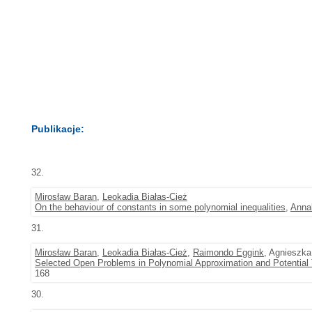
Publikacje:
32.
Mirosław Baran
,
Leokadia Białas-Cież
On the behaviour of constants in some polynomial inequalities
,
Annal
31.
Mirosław Baran
,
Leokadia Białas-Cież
,
Raimondo Eggink
, Agnieszk
Selected Open Problems in Polynomial Approximation and Potential
168
30.