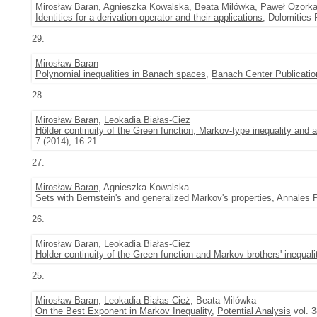
Mirosław Baran
, Agnieszka Kowalska, Beata Milówka, Paweł Ozork
Identities for a derivation operator and their applications
, Dolomities
29.
Mirosław Baran
Polynomial inequalities in Banach spaces
,
Banach Center Publicatio
28.
Mirosław Baran
,
Leokadia Białas-Cież
Hölder continuity of the Green function, Markov-type inequality and 
7 (2014), 16-21
27.
Mirosław Baran
, Agnieszka Kowalska
Sets with Bernstein's and generalized Markov's properties
,
Annales P
26.
Mirosław Baran
,
Leokadia Białas-Cież
Holder continuity of the Green function and Markov brothers' inequali
25.
Mirosław Baran
,
Leokadia Białas-Cież
, Beata Milówka
On the Best Exponent in Markov Inequality
,
Potential Analysis
vol. 3