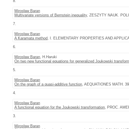
8.
Mirosław Baran
Multivariate versions of Bernstein inequality
, ZESZYTY NAUK. POLIT
7.
Mirosław Baran
A Karamata method
, I. ELEMENTARY PROPERTIES AND APPLICATIO
6.
Mirosław Baran
, H.Haruki
On two new functional equations for generalized Joukowski transfor
5.
Mirosław Baran
On the graph of a quasi-additive function
, AEQUATIONES MATH. 39 (1
4.
Mirosław Baran
A functional equation for the Joukowski transformation
, PROC. AMER.
3.
Mirosław Baran