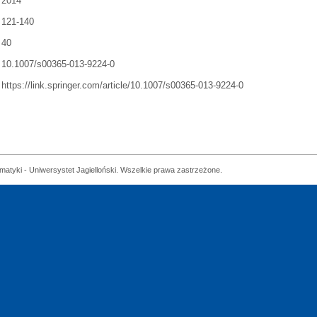
2014
121-140
40
10.1007/s00365-013-9224-0
https://link.springer.com/article/10.1007/s00365-013-9224-0
matyki - Uniwersystet Jagielloński. Wszelkie prawa zastrzeżone.