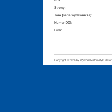
Rok:
Strony:
Tom (seria wydawnicza):
Numer DOI:
Link:
Copyright © 2026 by Wydział Matematyki i Infor