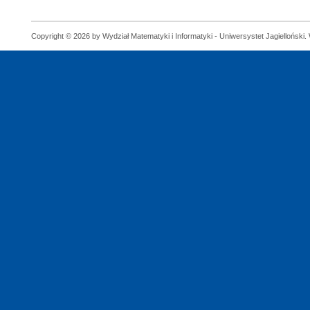
Copyright © 2026 by Wydział Matematyki i Informatyki - Uniwersystet Jagielloński