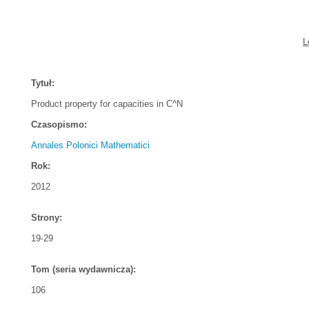
L
Tytuł:
Product property for capacities in C^N
Czasopismo:
Annales Polonici Mathematici
Rok:
2012
Strony:
19-29
Tom (seria wydawnicza):
106