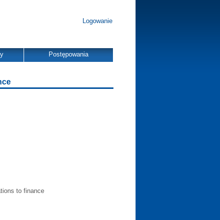
Logowanie
dy
Postępowania
nce
tions to finance