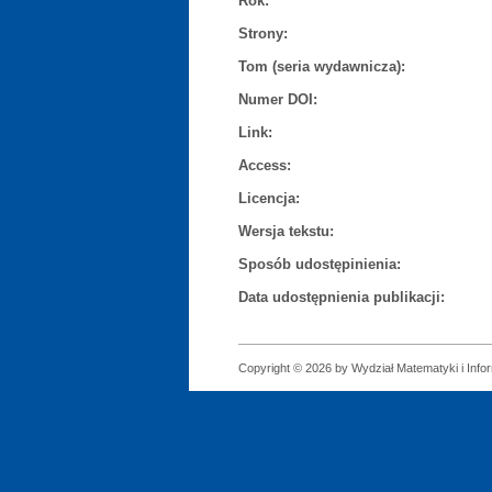
Rok:
Strony:
Tom (seria wydawnicza):
Numer DOI:
Link:
Access:
Licencja:
Wersja tekstu:
Sposób udostępinienia:
Data udostępnienia publikacji:
Copyright © 2026 by Wydział Matematyki i Infor