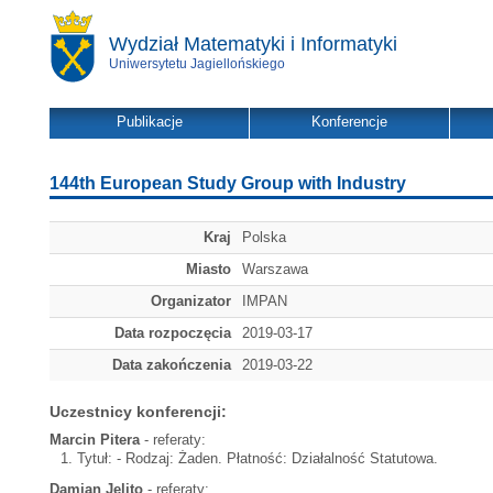
Wydział Matematyki i Informatyki
Uniwersytetu Jagiellońskiego
Publikacje
Konferencje
144th European Study Group with Industry
Kraj
Polska
Miasto
Warszawa
Organizator
IMPAN
Data rozpoczęcia
2019-03-17
Data zakończenia
2019-03-22
Uczestnicy konferencji:
Marcin Pitera
- referaty:
Tytuł:
- Rodzaj: Żaden. Płatność: Działalność Statutowa.
Damian Jelito
- referaty: