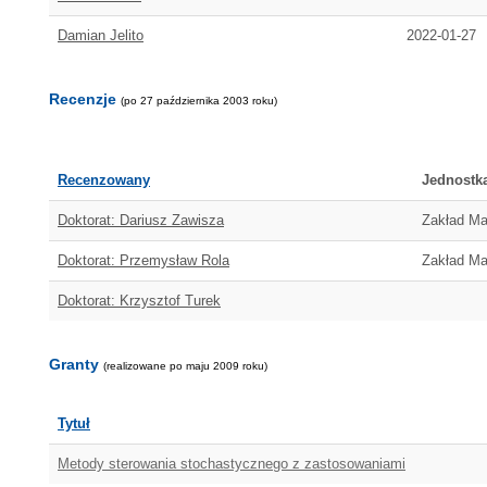
Damian Jelito
2022-01-27
Recenzje
(po 27 października 2003 roku)
Recenzowany
Jednostk
Doktorat: Dariusz Zawisza
Zakład Ma
Doktorat: Przemysław Rola
Zakład Ma
Doktorat: Krzysztof Turek
Granty
(realizowane po maju 2009 roku)
Tytuł
Metody sterowania stochastycznego z zastosowaniami