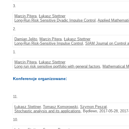
3.
Marcin Pitera
,
Łukasz Stettner
Long-Run Risk Sensitive Dyadic Impulse Control
,
Applied Mathemati
2.
Damian Jelito
,
Marcin Pitera
,
Łukasz Stettner
Long-Run Risk-Sensitive Impulse Control
,
SIAM Journal on Control 
1.
Marcin Pitera
,
Łukasz Stettner
Long run risk sensitive portfolio with general factors
,
Mathematical M
Konferencje organizowane:
11.
Łukasz Stettner
,
Tomasz Komorowski
,
Szymon Peszat
.
Stochastic analysis and its applications
, Będlewo, 2017-05-28, 2017
10.