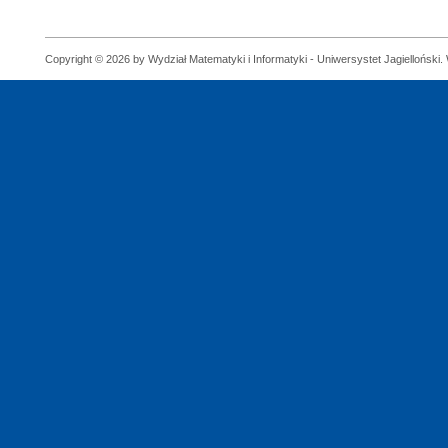
Copyright © 2026 by Wydział Matematyki i Informatyki - Uniwersystet Jagielloński