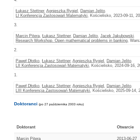
Łukasz Stettner
,
Agnieszka Rygiel
,
Damian Jelito
.
LI Konferencja Zastosowań Matematyki
, Kościelisko, 2023-09-11, 2
3.
Marcin Pitera
,
Łukasz Stettner
,
Damian Jelito
,
Jacek Jakubowski
.
Research Workshop. Open mathematical problems in banking
, Wars
2.
Paweł Dłotko
,
Łukasz Stettner
,
Agnieszka Rygiel
,
Damian Jelito
.
LII Konferencja Zastosowań Matematyki
, Kościelisko, 2024-09-16, 
1.
Paweł Dłotko
,
Łukasz Stettner
,
Agnieszka Rygiel
,
Damian Jelito
.
LIII Konferencja Zastosowań Matematyki
, Kościelisko, 2025-09-14, 
Doktoranci
(po 27 października 2003 roku)
Doktorant
Otwarcie
Marcin Pitera
2013-06-27