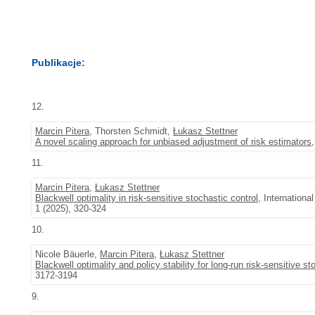
Publikacje:
12.
Marcin Pitera
, Thorsten Schmidt,
Łukasz Stettner
A novel scaling approach for unbiased adjustment of risk estimators
11.
Marcin Pitera
,
Łukasz Stettner
Blackwell optimality in risk-sensitive stochastic control
, Internation
1 (2025), 320-324
10.
Nicole Bäuerle,
Marcin Pitera
,
Łukasz Stettner
Blackwell optimality and policy stability for long-run risk-sensitive st
3172-3194
9.