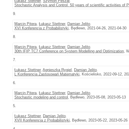
Łukasz Stettner
,
Szymon Peszat
.
Stochastic Analysis and Control. 50 years of scientific activities of
9.
Marcin Pitera
,
Łukasz Stettner
,
Damian Jelito
.
XVI Konferencja z Probabilistyki
, Będlewo, 2021-04-26, 2021-04-30
8.
Marcin Pitera
,
Łukasz Stettner
,
Damian Jelito
.
30th IFIP TC7 Conference on System Modelling and Optimization
, 
7.
Łukasz Stettner
,
Agnieszka Rygiel
,
Damian Jelito
.
L Konferencja Zastosowań Matematyki
, Kościelisko, 2022-09-12, 20
6.
Marcin Pitera
,
Łukasz Stettner
,
Damian Jelito
.
Stochastic modeling and control
, Będlewo, 2023-05-08, 2023-05-13
5.
Łukasz Stettner
,
Damian Jelito
.
XVII Konferencja z Probabilistyki
, Będlewo, 2023-05-22, 2023-05-26
4.