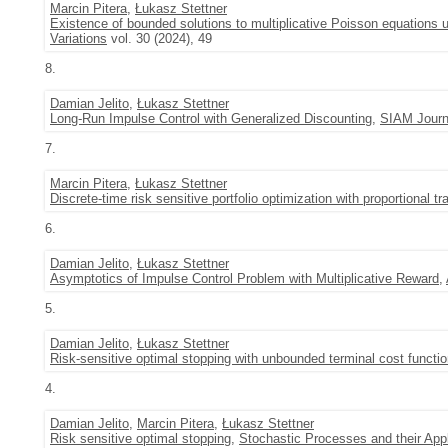
Marcin Pitera
,
Łukasz Stettner
Existence of bounded solutions to multiplicative Poisson equations 
Variations
vol. 30 (2024), 49
8.
Damian Jelito
,
Łukasz Stettner
Long-Run Impulse Control with Generalized Discounting
,
SIAM Journa
7.
Marcin Pitera
,
Łukasz Stettner
Discrete-time risk sensitive portfolio optimization with proportional t
6.
Damian Jelito
,
Łukasz Stettner
Asymptotics of Impulse Control Problem with Multiplicative Reward
,
5.
Damian Jelito
,
Łukasz Stettner
Risk-sensitive optimal stopping with unbounded terminal cost functi
4.
Damian Jelito
,
Marcin Pitera
,
Łukasz Stettner
Risk sensitive optimal stopping
,
Stochastic Processes and their Appl