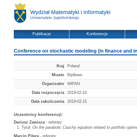
Wydział Matematyki i Informatyki
Uniwersytetu Jagiellońskiego
Publikacje
Konferencje
Conference on stochastic modeling (in finance and i
Kraj
Poland
Miasto
Będlewo
Organizator
IMPAN
Data rozpoczęcia
2019-02-10
Data zakończenia
2019-02-15
Uczestnicy konferencji:
Dariusz Zawisza
- referaty:
Tytuł:
On the parabolic Cauchy equation related to portfolio opti
Marcin Pitera
- referaty: