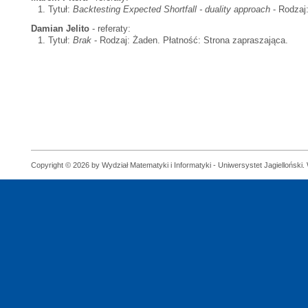
Tytuł:
Backtesting Expected Shortfall - duality approach
- Rodzaj:
Damian Jelito
- referaty:
Tytuł:
Brak
- Rodzaj: Żaden. Płatność: Strona zapraszająca.
Copyright © 2026 by Wydział Matematyki i Informatyki - Uniwersystet Jagielloński