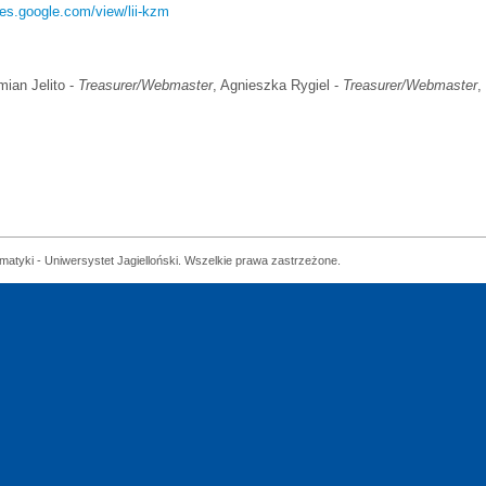
ites.google.com/view/lii-kzm
mian Jelito -
Treasurer/Webmaster
, Agnieszka Rygiel -
Treasurer/Webmaster
,
matyki - Uniwersystet Jagielloński. Wszelkie prawa zastrzeżone.