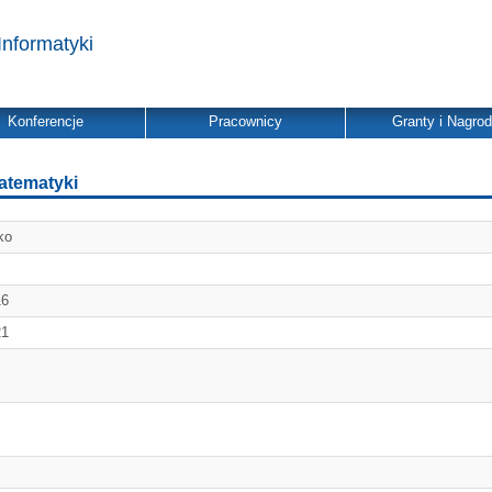
Informatyki
Konferencje
Pracownicy
Granty i Nagro
atematyki
ko
16
21