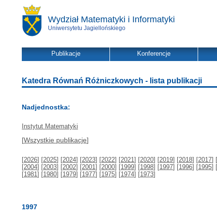
Wydział Matematyki i Informatyki
Uniwersytetu Jagiellońskiego
Publikacje
Konferencje
Katedra Równań Różniczkowych - lista publikacji
Nadjednostka:
Instytut Matematyki
[
Wszystkie publikacje
]
[
2026
] [
2025
] [
2024
] [
2023
] [
2022
] [
2021
] [
2020
] [
2019
] [
2018
] [
2017
] 
[
2004
] [
2003
] [
2002
] [
2001
] [
2000
] [
1999
] [
1998
] [
1997
] [
1996
] [
1995
] 
[
1981
] [
1980
] [
1979
] [
1977
] [
1975
] [
1974
] [
1973
]
1997