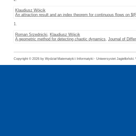
Klaudiusz Wójcik
An attraction result and an index theorem for continuous flows on ${R
1.
Roman Srzednicki
,
Klaudiusz Wójcik
A geometric method for detecting chaotic dynamics
,
Journal of Diffe
Copyright © 2026 by Wydział Matematyki i Informatyki - Uniwersystet Jagielloński