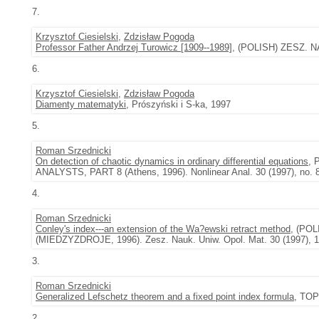
7.
Krzysztof Ciesielski
,
Zdzisław Pogoda
Professor Father Andrzej Turowicz [1909--1989]
, (POLISH) ZESZ. N
6.
Krzysztof Ciesielski
,
Zdzisław Pogoda
Diamenty matematyki
, Prószyński i S-ka, 1997
5.
Roman Srzednicki
On detection of chaotic dynamics in ordinary differential equations
,
ANALYSTS, PART 8 (Athens, 1996). Nonlinear Anal. 30 (1997), no. 
4.
Roman Srzednicki
Conley's index---an extension of the Wa?ewski retract method
, (PO
(MIEDZYZDROJE, 1996). Zesz. Nauk. Uniw. Opol. Mat. 30 (1997), 1
3.
Roman Srzednicki
Generalized Lefschetz theorem and a fixed point index formula
, TOP
2.