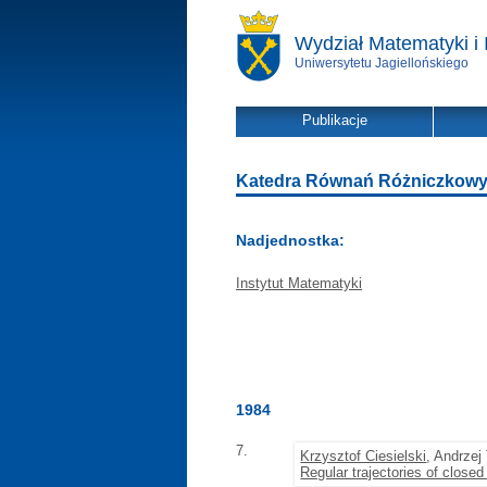
Wydział Matematyki i 
Uniwersytetu Jagiellońskiego
Publikacje
Katedra Równań Różniczkowych 
Nadjednostka:
Instytut Matematyki
1984
7.
Krzysztof Ciesielski
, Andrzej
Regular trajectories of close