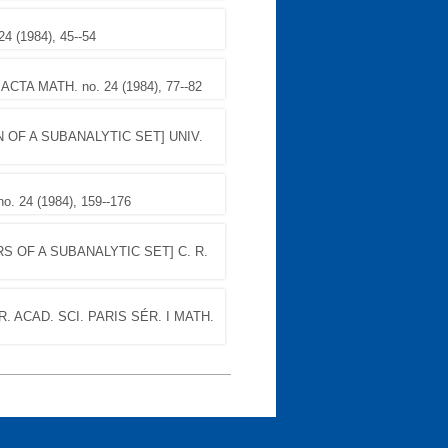
4 (1984), 45--54
 ACTA MATH. no. 24 (1984), 77--82
N OF A SUBANALYTIC SET] UNIV.
. 24 (1984), 159--176
S OF A SUBANALYTIC SET] C. R.
 ACAD. SCI. PARIS SÉR. I MATH.