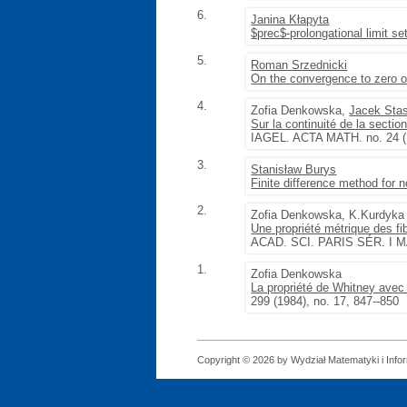
6.
Janina Kłapyta
$prec$-prolongational limit 
5.
Roman Srzednicki
On the convergence to zero of 
4.
Zofia Denkowska,
Jacek Sta
Sur la continuité de la secti
IAGEL. ACTA MATH. no. 24 (
3.
Stanisław Burys
Finite difference method for 
2.
Zofia Denkowska, K.Kurdyka
Une propriété métrique des fi
ACAD. SCI. PARIS SÉR. I MAT
1.
Zofia Denkowska
La propriété de Whitney avec
299 (1984), no. 17, 847--850
Copyright © 2026 by Wydział Matematyki i Infor