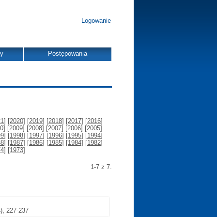
Logowanie
dy
Postępowania
21
] [
2020
] [
2019
] [
2018
] [
2017
] [
2016
]
0
] [
2009
] [
2008
] [
2007
] [
2006
] [
2005
]
99
] [
1998
] [
1997
] [
1996
] [
1995
] [
1994
]
88
] [
1987
] [
1986
] [
1985
] [
1984
] [
1982
]
74
] [
1973
]
1-7 z 7.
4), 227-237