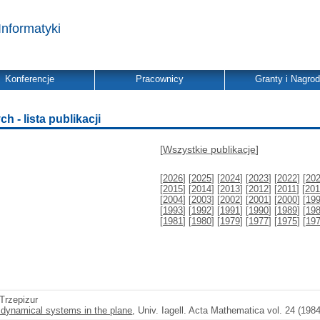
Informatyki
Konferencje
Pracownicy
Granty i Nagro
- lista publikacji
[
Wszystkie publikacje
]
[
2026
] [
2025
] [
2024
] [
2023
] [
2022
] [
20
[
2015
] [
2014
] [
2013
] [
2012
] [
2011
] [
201
[
2004
] [
2003
] [
2002
] [
2001
] [
2000
] [
19
[
1993
] [
1992
] [
1991
] [
1990
] [
1989
] [
19
[
1981
] [
1980
] [
1979
] [
1977
] [
1975
] [
19
 Trzepizur
d dynamical systems in the plane
, Univ. Iagell. Acta Mathematica vol. 24 (198