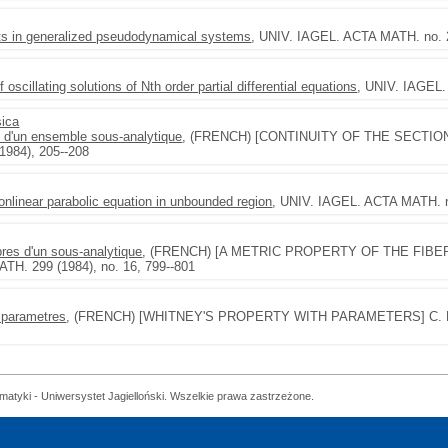
sets in generalized pseudodynamical systems
, UNIV. IAGEL. ACTA MATH. no. 2
oscillating solutions of Nth order partial differential equations
, UNIV. IAGEL.
sica
on d'un ensemble sous-analytique
, (FRENCH) [CONTINUITY OF THE SECTIO
1984), 205--208
nonlinear parabolic equation in unbounded region
, UNIV. IAGEL. ACTA MATH. no
bres d'un sous-analytique
, (FRENCH) [A METRIC PROPERTY OF THE FIBER
H. 299 (1984), no. 16, 799--801
 parametres
, (FRENCH) [WHITNEY'S PROPERTY WITH PARAMETERS] C. R.
matyki - Uniwersystet Jagielloński. Wszelkie prawa zastrzeżone.