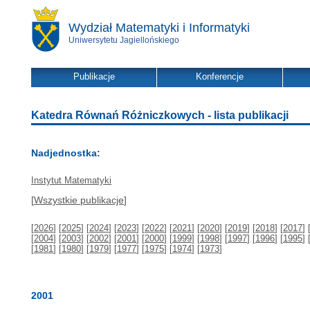
Wydział Matematyki i Informatyki
Uniwersytetu Jagiellońskiego
Publikacje
Konferencje
Katedra Równań Różniczkowych - lista publikacji
Nadjednostka:
Instytut Matematyki
[
Wszystkie publikacje
]
[
2026
] [
2025
] [
2024
] [
2023
] [
2022
] [
2021
] [
2020
] [
2019
] [
2018
] [
2017
] 
[
2004
] [
2003
] [
2002
] [
2001
] [
2000
] [
1999
] [
1998
] [
1997
] [
1996
] [
1995
] 
[
1981
] [
1980
] [
1979
] [
1977
] [
1975
] [
1974
] [
1973
]
2001