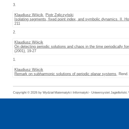
3.
Klaudiusz Wójcik
,
Piotr Zgliczyński
Isolating segments, fixed point index, and symbolic dynamics. II. Ho
211
2.
Klaudiusz Wójcik
On detecting periodic solutions and chaos in the time periodically f
(2001), 19-27
1.
Klaudiusz Wójcik
Remark on subharmonic solutions of periodic planar systems
, Rend. 
Copyright © 2026 by Wydział Matematyki i Informatyki - Uniwersystet Jagielloński