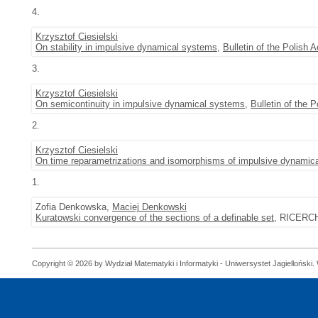
4.
Krzysztof Ciesielski
On stability in impulsive dynamical systems
,
Bulletin of the Polish
3.
Krzysztof Ciesielski
On semicontinuity in impulsive dynamical systems
,
Bulletin of the
2.
Krzysztof Ciesielski
On time reparametrizations and isomorphisms of impulsive dynamic
1.
Zofia Denkowska,
Maciej Denkowski
Kuratowski convergence of the sections of a definable set
, RICERCH
Copyright © 2026 by Wydział Matematyki i Informatyki - Uniwersystet Jagielloński