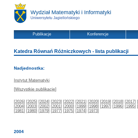
Wydział Matematyki i Informatyki
Uniwersytetu Jagiellońskiego
Publikacje
Konferencje
Katedra Równań Różniczkowych - lista publikacji
Nadjednostka:
Instytut Matematyki
[
Wszystkie publikacje
]
[
2026
] [
2025
] [
2024
] [
2023
] [
2022
] [
2021
] [
2020
] [
2019
] [
2018
] [
2017
] 
[
2004
] [
2003
] [
2002
] [
2001
] [
2000
] [
1999
] [
1998
] [
1997
] [
1996
] [
1995
] 
[
1981
] [
1980
] [
1979
] [
1977
] [
1975
] [
1974
] [
1973
]
2004