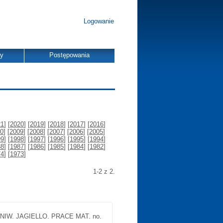
Logowanie
dy
Postępowania
21
] [
2020
] [
2019
] [
2018
] [
2017
] [
2016
]
0
] [
2009
] [
2008
] [
2007
] [
2006
] [
2005
]
99
] [
1998
] [
1997
] [
1996
] [
1995
] [
1994
]
88
] [
1987
] [
1986
] [
1985
] [
1984
] [
1982
]
74
] [
1973
]
1-2 z 2.
NIW. JAGIELLO. PRACE MAT. no.