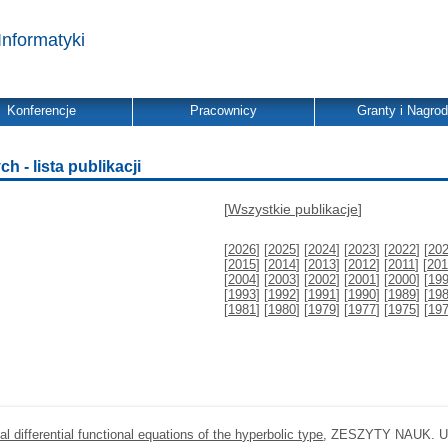
Informatyki
Konferencje
Pracownicy
Granty i Nagro
- lista publikacji
[
Wszystkie publikacje
]
[
2026
] [
2025
] [
2024
] [
2023
] [
2022
] [
20
[
2015
] [
2014
] [
2013
] [
2012
] [
2011
] [
201
[
2004
] [
2003
] [
2002
] [
2001
] [
2000
] [
19
[
1993
] [
1992
] [
1991
] [
1990
] [
1989
] [
19
[
1981
] [
1980
] [
1979
] [
1977
] [
1975
] [
19
l differential functional equations of the hyperbolic type
, ZESZYTY NAUK. U