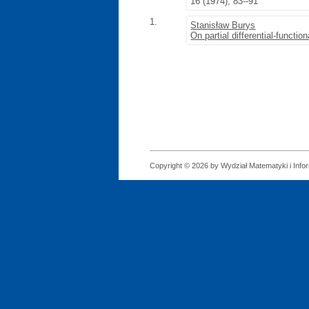
16 (1974), 83--91
1.
Stanisław Burys
On partial differential-function
Copyright © 2026 by Wydział Matematyki i Infor