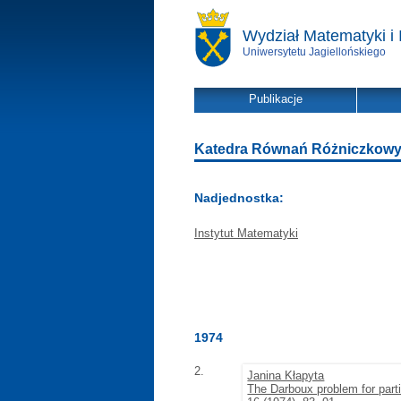
Wydział Matematyki i 
Uniwersytetu Jagiellońskiego
Publikacje
Katedra Równań Różniczkowych 
Nadjednostka:
Instytut Matematyki
1974
2.
Janina Kłapyta
The Darboux problem for partia