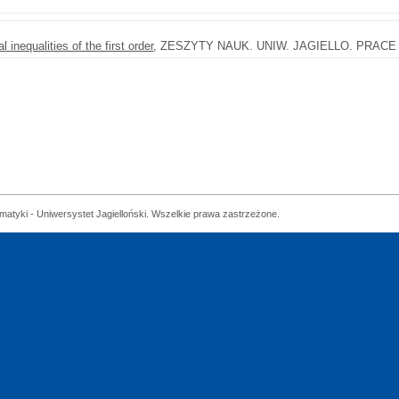
al inequalities of the first order
, ZESZYTY NAUK. UNIW. JAGIELLO. PRACE MA
matyki - Uniwersystet Jagielloński. Wszelkie prawa zastrzeżone.