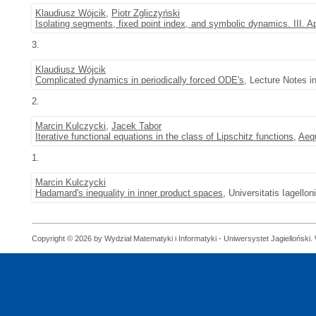
Klaudiusz Wójcik
,
Piotr Zgliczyński
Isolating segments, fixed point index, and symbolic dynamics. III. A
3.
Klaudiusz Wójcik
Complicated dynamics in periodically forced ODE's
, Lecture Notes i
2.
Marcin Kulczycki
,
Jacek Tabor
Iterative functional equations in the class of Lipschitz functions
,
Aeq
1.
Marcin Kulczycki
Hadamard's inequality in inner product spaces
, Universitatis Iagell
Copyright © 2026 by Wydział Matematyki i Informatyki - Uniwersystet Jagielloński