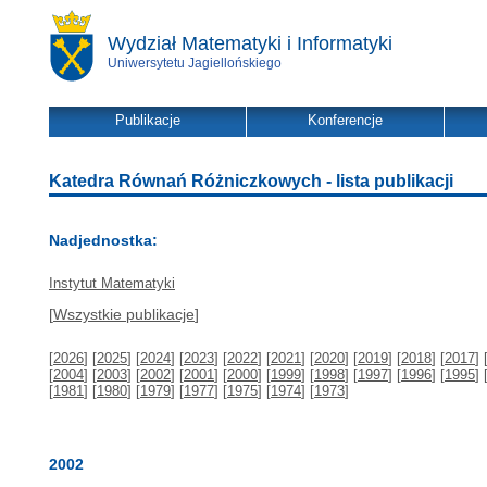
Wydział Matematyki i Informatyki
Uniwersytetu Jagiellońskiego
Publikacje
Konferencje
Katedra Równań Różniczkowych - lista publikacji
Nadjednostka:
Instytut Matematyki
[
Wszystkie publikacje
]
[
2026
] [
2025
] [
2024
] [
2023
] [
2022
] [
2021
] [
2020
] [
2019
] [
2018
] [
2017
] 
[
2004
] [
2003
] [
2002
] [
2001
] [
2000
] [
1999
] [
1998
] [
1997
] [
1996
] [
1995
] 
[
1981
] [
1980
] [
1979
] [
1977
] [
1975
] [
1974
] [
1973
]
2002