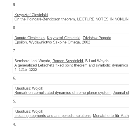
9.
Krzysztof Ciesielski
On the Poincaré-Bendixson theorem
, LECTURE NOTES IN NONLINEA
8.
Danuta Ciesielska
,
Krzysztof Ciesielski
,
Zdzisław Pogoda
Epsilon
, Wydawnictwo Szkolne Omega, 2002
7.
Bernhard Lani-Wayda,
Roman Srzednicki
, B.Lani-Wayda
A generalized Lefschetz fixed point theorem and symbolic dynamics 
4, 1215--1232
6.
Klaudiusz Wójcik
Remark on complicated dynamics of some planar system
,
Journal o
5.
Klaudiusz Wójcik
Isolating segments and anti-periodic solutions
,
Monatshefte für Mat
4.