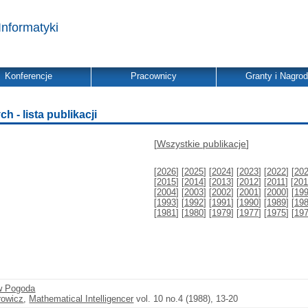
Informatyki
Konferencje
Pracownicy
Granty i Nagro
- lista publikacji
[
Wszystkie publikacje
]
[
2026
] [
2025
] [
2024
] [
2023
] [
2022
] [
20
[
2015
] [
2014
] [
2013
] [
2012
] [
2011
] [
201
[
2004
] [
2003
] [
2002
] [
2001
] [
2000
] [
19
[
1993
] [
1992
] [
1991
] [
1990
] [
1989
] [
19
[
1981
] [
1980
] [
1979
] [
1977
] [
1975
] [
19
w Pogoda
rowicz
,
Mathematical Intelligencer
vol. 10 no.4 (1988), 13-20