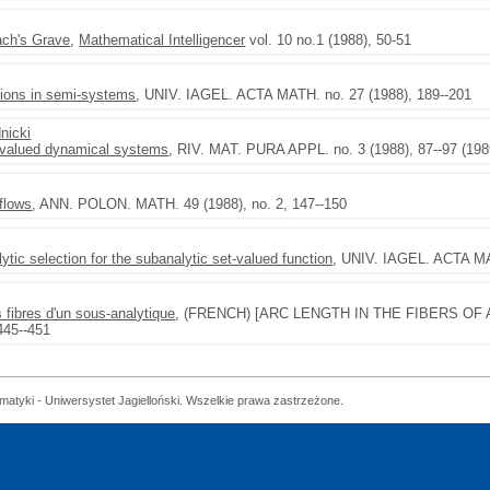
ach's Grave
,
Mathematical Intelligencer
vol. 10 no.1 (1988), 50-51
otions in semi-systems
, UNIV. IAGEL. ACTA MATH. no. 27 (1988), 189--201
nicki
i-valued dynamical systems
, RIV. MAT. PURA APPL. no. 3 (1988), 87--97 (198
flows
, ANN. POLON. MATH. 49 (1988), no. 2, 147--150
ytic selection for the subanalytic set-valued function
, UNIV. IAGEL. ACTA MA
 fibres d'un sous-analytique
, (FRENCH) [ARC LENGTH IN THE FIBERS OF 
445--451
matyki - Uniwersystet Jagielloński. Wszelkie prawa zastrzeżone.