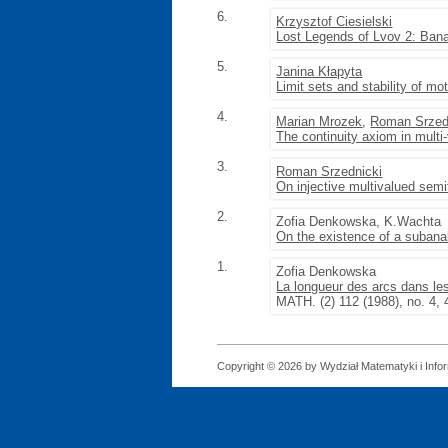
6.
Krzysztof Ciesielski
Lost Legends of Lvov 2: Ban
5.
Janina Kłapyta
Limit sets and stability of m
4.
Marian Mrozek
,
Roman Srzed
The continuity axiom in mult
3.
Roman Srzednicki
On injective multivalued semi
2.
Zofia Denkowska, K.Wachta
On the existence of a subanal
1.
Zofia Denkowska
La longueur des arcs dans les
MATH. (2) 112 (1988), no. 4, 
Copyright © 2026 by Wydział Matematyki i Infor