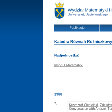
Wydział Matematyki i 
Uniwersytetu Jagiellońskiego
Publikacje
Katedra Równań Różniczkowych 
Nadjednostka:
Instytut Matematyki
1988
7.
Krzysztof Ciesielski
,
Zdzisła
Conversation with Andrzej Tu