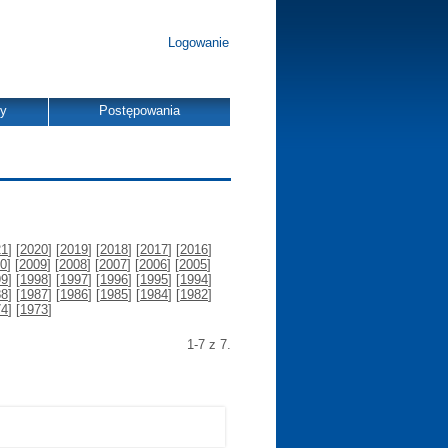
Logowanie
dy
Postępowania
21
] [
2020
] [
2019
] [
2018
] [
2017
] [
2016
]
0
] [
2009
] [
2008
] [
2007
] [
2006
] [
2005
]
99
] [
1998
] [
1997
] [
1996
] [
1995
] [
1994
]
88
] [
1987
] [
1986
] [
1985
] [
1984
] [
1982
]
74
] [
1973
]
1-7 z 7.