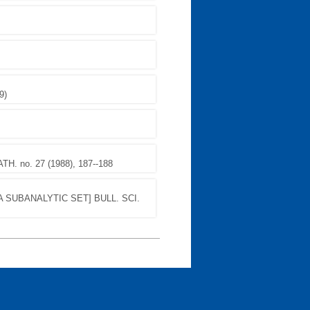
9)
TH. no. 27 (1988), 187--188
A SUBANALYTIC SET] BULL. SCI.