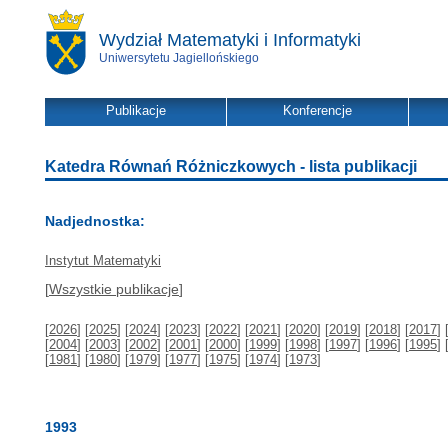
Wydział Matematyki i Informatyki
Uniwersytetu Jagiellońskiego
Publikacje
Konferencje
Katedra Równań Różniczkowych - lista publikacji
Nadjednostka:
Instytut Matematyki
[
Wszystkie publikacje
]
[
2026
] [
2025
] [
2024
] [
2023
] [
2022
] [
2021
] [
2020
] [
2019
] [
2018
] [
2017
] 
[
2004
] [
2003
] [
2002
] [
2001
] [
2000
] [
1999
] [
1998
] [
1997
] [
1996
] [
1995
] 
[
1981
] [
1980
] [
1979
] [
1977
] [
1975
] [
1974
] [
1973
]
1993