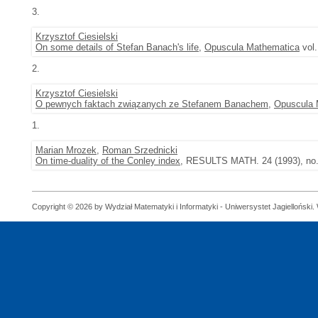
3.
Krzysztof Ciesielski
On some details of Stefan Banach's life
,
Opuscula Mathematica
vol.
2.
Krzysztof Ciesielski
O pewnych faktach związanych ze Stefanem Banachem
,
Opuscula 
1.
Marian Mrozek
,
Roman Srzednicki
On time-duality of the Conley index
, RESULTS MATH. 24 (1993), no. 
Copyright © 2026 by Wydział Matematyki i Informatyki - Uniwersystet Jagielloński