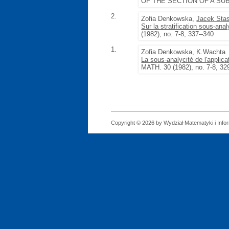
OF THE SECTION OF A SUBAN
2.
Zofia Denkowska,
Jacek Sta
Sur la stratification sous-anal
(1982), no. 7-8, 337--340
1.
Zofia Denkowska, K.Wachta
La sous-analycité de l'applica
MATH. 30 (1982), no. 7-8, 32
Copyright © 2026 by Wydział Matematyki i Infor