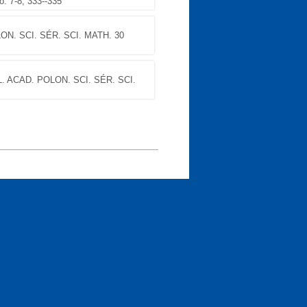
 7-8, 333--335
N. SCI. SÉR. SCI. MATH. 30
 ACAD. POLON. SCI. SÉR. SCI.