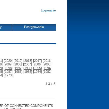
Logowanie
dy
Postępowania
21
] [
2020
] [
2019
] [
2018
] [
2017
] [
2016
]
0
] [
2009
] [
2008
] [
2007
] [
2006
] [
2005
]
99
] [
1998
] [
1997
] [
1996
] [
1995
] [
1994
]
88
] [
1987
] [
1986
] [
1985
] [
1984
] [
1982
]
74
] [
1973
]
1-3 z 3.
MBER OF CONNECTED COMPONENTS