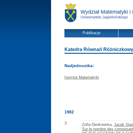
Wydział Matematyki i 
Uniwersytetu Jagiellońskiego
Publikacje
Katedra Równań Różniczkowych 
Nadjednostka:
Instytut Matematyki
1982
3.
Zofia Denkowska,
Jacek Sta
Sur le nombre des composant