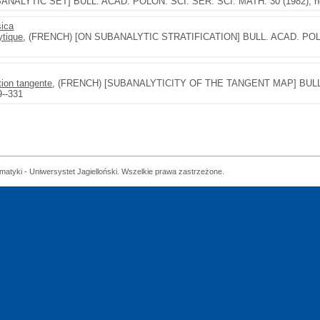
ALYTIC SET] BULL. ACAD. POLON. SCI. SÉR. SCI. MATH. 30 (1982), no.
sica
ytique
, (FRENCH) [ON SUBANALYTIC STRATIFICATION] BULL. ACAD. POLO
tion tangente
, (FRENCH) [SUBANALYTICITY OF THE TANGENT MAP] BULL.
9--331
matyki - Uniwersystet Jagielloński. Wszelkie prawa zastrzeżone.