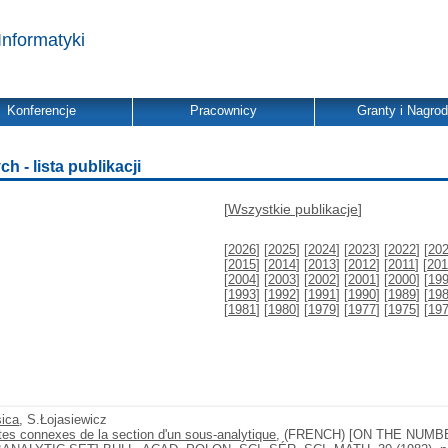
Informatyki
Konferencje
Pracownicy
Granty i Nagro
- lista publikacji
[
Wszystkie publikacje
]
[
2026
] [
2025
] [
2024
] [
2023
] [
2022
] [
20
[
2015
] [
2014
] [
2013
] [
2012
] [
2011
] [
201
[
2004
] [
2003
] [
2002
] [
2001
] [
2000
] [
19
[
1993
] [
1992
] [
1991
] [
1990
] [
1989
] [
19
[
1981
] [
1980
] [
1979
] [
1977
] [
1975
] [
19
sica
, S.Łojasiewicz
es connexes de la section d'un sous-analytique
, (FRENCH) [ON THE NU