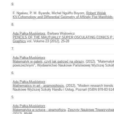
9.
F. Ngakeu, P. M. Byande, Michel Nguiffo Boyom,
Robert Wolak
KV-Cohomology and Differential Geometry of Affinely Flat Manifolds
8.
Ada Pałka-Muskietorz
, Barbara Wojtowicz
PENCILS OF THE MAUTUALLY SUPER OSCULATING CONICS P 2
Graphics
vol. Volume 23 (2012), 25-28
7.
Ada Pałka-Muskietorz
Matematyk w galerii, czyli jak patrzeć na obrazy
, (2012), "Matematy
powszechnym", Wydawnictwo Naukowe Państwowej Wyższej Szko
6.
Ada Pałka-Muskietorz
Mathematics in art - anamorphosis
, (2012), "Modern research trends
Naukowe Wyższej Szkoły Handlu i Usług, Poznań (ISBN 978-83 614
5.
Ada Pałka-Muskietorz
Matematyka w sztuce - anamorfoza
,
Zeszyty Naukowe Towarzystwa D
(2012), 89-98