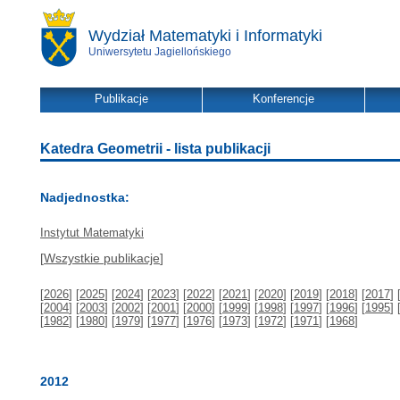
Wydział Matematyki i Informatyki
Uniwersytetu Jagiellońskiego
Publikacje
Konferencje
Katedra Geometrii - lista publikacji
Nadjednostka:
Instytut Matematyki
[
Wszystkie publikacje
]
[
2026
] [
2025
] [
2024
] [
2023
] [
2022
] [
2021
] [
2020
] [
2019
] [
2018
] [
2017
] 
[
2004
] [
2003
] [
2002
] [
2001
] [
2000
] [
1999
] [
1998
] [
1997
] [
1996
] [
1995
] 
[
1982
] [
1980
] [
1979
] [
1977
] [
1976
] [
1973
] [
1972
] [
1971
] [
1968
]
2012