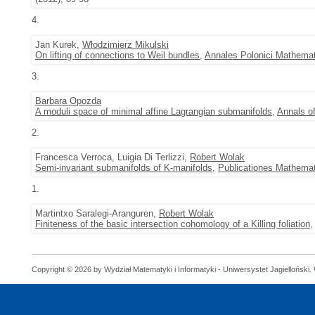
4.
Jan Kurek,
Włodzimierz Mikulski
On lifting of connections to Weil bundles
,
Annales Polonici Mathemat
3.
Barbara Opozda
A moduli space of minimal affine Lagrangian submanifolds
,
Annals o
2.
Francesca Verroca, Luigia Di Terlizzi,
Robert Wolak
Semi-invariant submanifolds of K-manifolds
,
Publicationes Mathema
1.
Martintxo Saralegi-Aranguren,
Robert Wolak
Finiteness of the basic intersection cohomology of a Killing foliation
Copyright © 2026 by Wydział Matematyki i Informatyki - Uniwersystet Jagielloński