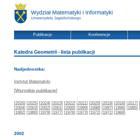
Wydział Matematyki i Informatyki
Uniwersytetu Jagiellońskiego
Publikacje
Konferencje
Katedra Geometrii - lista publikacji
Nadjednostka:
Instytut Matematyki
[
Wszystkie publikacje
]
[
2026
] [
2025
] [
2024
] [
2023
] [
2022
] [
2021
] [
2020
] [
2019
] [
2018
] [
2017
] 
[
2004
] [
2003
] [
2002
] [
2001
] [
2000
] [
1999
] [
1998
] [
1997
] [
1996
] [
1995
] 
[
1982
] [
1980
] [
1979
] [
1977
] [
1976
] [
1973
] [
1972
] [
1971
] [
1968
]
2002