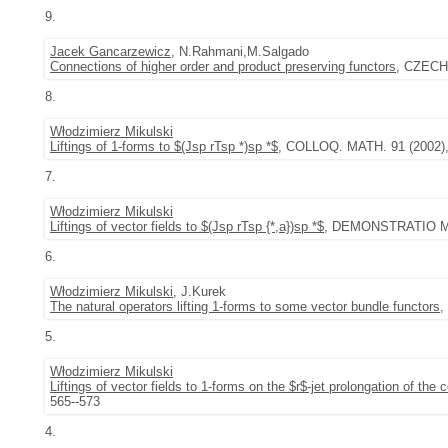
9.
Jacek Gancarzewicz
, N.Rahmani,M.Salgado
Connections of higher order and product preserving functors
, CZECHO
8.
Włodzimierz Mikulski
Liftings of 1-forms to $(Jsp rTsp *)sp *$
, COLLOQ. MATH. 91 (2002), 
7.
Włodzimierz Mikulski
Liftings of vector fields to $(Jsp rTsp {*,a})sp *$
, DEMONSTRATIO MAT
6.
Włodzimierz Mikulski
, J.Kurek
The natural operators lifting 1-forms to some vector bundle functors
,
5.
Włodzimierz Mikulski
Liftings of vector fields to 1-forms on the $r$-jet prolongation of the
565--573
4.