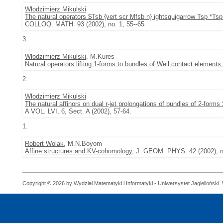
Włodzimierz Mikulski
The natural operators $Tsb {vert scr Mfsb n} ightsquigarrow Tsp *Tsp
COLLOQ. MATH. 93 (2002), no. 1, 55--65
3.
Włodzimierz Mikulski
, M.Kures
Natural operators lifting 1-forms to bundles of Weil contact elements
2.
Włodzimierz Mikulski
The natural affinors on dual r-jet prolongations of bundles of 2-forms
A VOL. LVI, 6, Sect. A (2002), 57-64.
1.
Robert Wolak
, M.N.Boyom
Affine structures and KV-cohomology
, J. GEOM. PHYS. 42 (2002), n
Copyright © 2026 by Wydział Matematyki i Informatyki - Uniwersystet Jagielloński