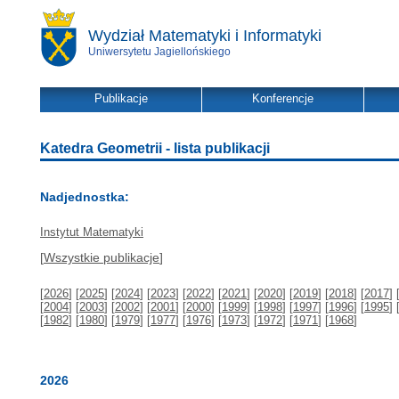
Wydział Matematyki i Informatyki
Uniwersytetu Jagiellońskiego
Publikacje
Konferencje
Katedra Geometrii - lista publikacji
Nadjednostka:
Instytut Matematyki
[
Wszystkie publikacje
]
[
2026
] [
2025
] [
2024
] [
2023
] [
2022
] [
2021
] [
2020
] [
2019
] [
2018
] [
2017
] 
[
2004
] [
2003
] [
2002
] [
2001
] [
2000
] [
1999
] [
1998
] [
1997
] [
1996
] [
1995
] 
[
1982
] [
1980
] [
1979
] [
1977
] [
1976
] [
1973
] [
1972
] [
1971
] [
1968
]
2026