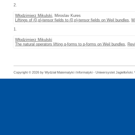
2.
Włodzimierz Mikulski
, Miroslav Kures
Liftings of (0,q)-tensor fields to (0,p)-tensor fields on Weil bundles
,
M
1.
Włodzimierz Mikulski
The natural operators lifting q-forms to p-forms on Weil bundles
,
Revi
Copyright © 2026 by Wydział Matematyki i Informatyki - Uniwersystet Jagielloński