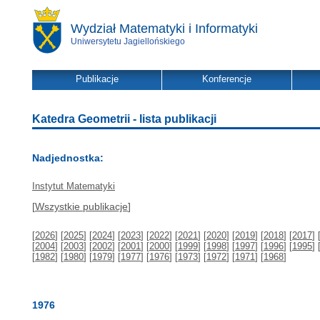
Wydział Matematyki i Informatyki
Uniwersytetu Jagiellońskiego
Publikacje
Konferencje
Katedra Geometrii - lista publikacji
Nadjednostka:
Instytut Matematyki
[
Wszystkie publikacje
]
[
2026
] [
2025
] [
2024
] [
2023
] [
2022
] [
2021
] [
2020
] [
2019
] [
2018
] [
2017
] 
[
2004
] [
2003
] [
2002
] [
2001
] [
2000
] [
1999
] [
1998
] [
1997
] [
1996
] [
1995
] 
[
1982
] [
1980
] [
1979
] [
1977
] [
1976
] [
1973
] [
1972
] [
1971
] [
1968
]
1976