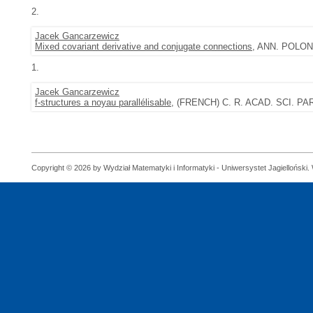
2.
Jacek Gancarzewicz
Mixed covariant derivative and conjugate connections
, ANN. POLON.
1.
Jacek Gancarzewicz
f-structures a noyau parallélisable
, (FRENCH) C. R. ACAD. SCI. PARI
Copyright © 2026 by Wydział Matematyki i Informatyki - Uniwersystet Jagielloński