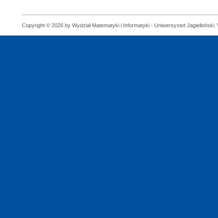
Copyright © 2026 by Wydział Matematyki i Informatyki - Uniwersystet Jagielloński