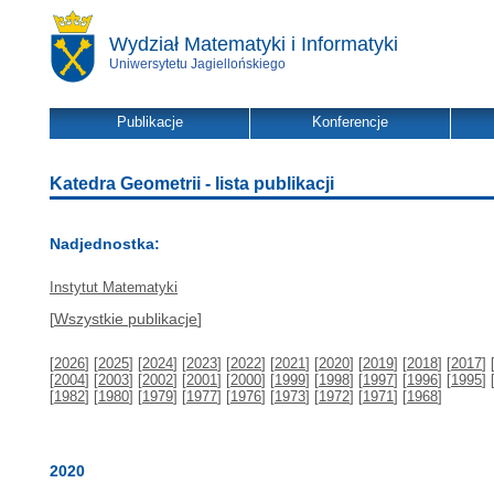
Wydział Matematyki i Informatyki
Uniwersytetu Jagiellońskiego
Publikacje
Konferencje
Katedra Geometrii - lista publikacji
Nadjednostka:
Instytut Matematyki
[
Wszystkie publikacje
]
[
2026
] [
2025
] [
2024
] [
2023
] [
2022
] [
2021
] [
2020
] [
2019
] [
2018
] [
2017
] 
[
2004
] [
2003
] [
2002
] [
2001
] [
2000
] [
1999
] [
1998
] [
1997
] [
1996
] [
1995
] 
[
1982
] [
1980
] [
1979
] [
1977
] [
1976
] [
1973
] [
1972
] [
1971
] [
1968
]
2020