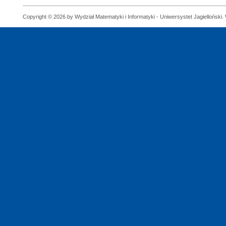
Copyright © 2026 by Wydział Matematyki i Informatyki - Uniwersystet Jagielloński