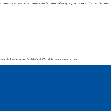
n dynamical systems generated by amenable group actions
- Rodzaj: W sesji
matyki - Uniwersystet Jagielloński. Wszelkie prawa zastrzeżone.