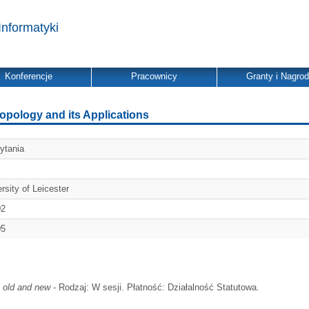
Informatyki
Konferencje
Pracownicy
Granty i Nagro
pology and its Applications
ytania
rsity of Leicester
02
05
, old and new
- Rodzaj: W sesji. Płatność: Działalność Statutowa.