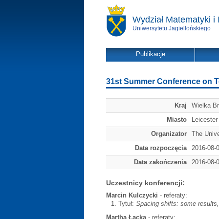
Wydział Matematyki i 
Uniwersytetu Jagiellońskiego
Publikacje
31st Summer Conference on To
Kraj
Wielka Br
Miasto
Leicester
Organizator
The Unive
Data rozpoczęcia
2016-08-
Data zakończenia
2016-08-
Uczestnicy konferencji:
Marcin Kulczycki
- referaty:
Tytuł:
Spacing shifts: some results
Martha Łącka
- referaty: