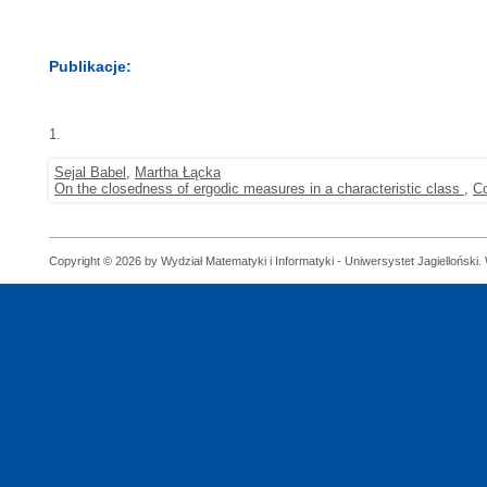
Publikacje:
1.
Sejal Babel
,
Martha Łącka
On the closedness of ergodic measures in a characteristic class
,
C
Copyright © 2026 by Wydział Matematyki i Informatyki - Uniwersystet Jagielloński