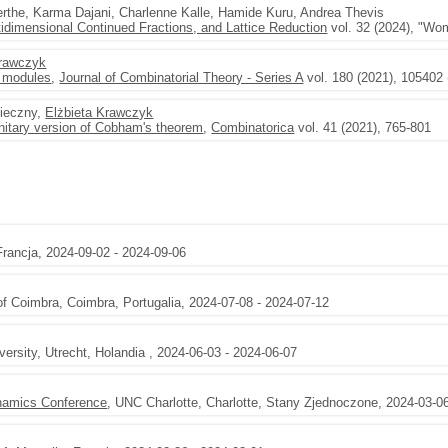
Berthe, Karma Dajani, Charlenne Kalle, Hamide Kuru, Andrea Thevis
tidimensional Continued Fractions, and Lattice Reduction
vol. 32 (2024), "Wo
Krawczyk
d modules
,
Journal of Combinatorial Theory - Series A
vol. 180 (2021), 105402 
nieczny,
Elżbieta Krawczyk
initary version of Cobham's theorem
,
Combinatorica
vol. 41 (2021), 765-801
rancja, 2024-09-02 - 2024-09-06
 of Coimbra, Coimbra, Portugalia, 2024-07-08 - 2024-07-12
iversity, Utrecht, Holandia , 2024-06-03 - 2024-06-07
namics Conference
, UNC Charlotte, Charlotte, Stany Zjednoczone, 2024-03-0