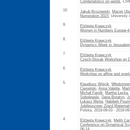
Combinatorics on words
, CIR
10.
Jakub Byszewski
,
Maciej Ul
Numeration 2023
, University
9.
Elżbieta Krawczyk
.
Women in Numbers Europe-4
8.
Elżbieta Krawczyk
.
Dynamics Week in Jerusale
7.
Elżbieta Krawczyk
.
Czech-Slovak Workshop on D
6.
Elżbieta Krawczyk
.
Workshop on affine and overl
5.
Klaudiusz Wójcik
,
Włodzimie
Ciesielski
,
Anna Valette
,
Mar
Michał Farnik
,
Martha Łącka
Sobolewski
,
Daria Boratyn
,
J
Łukasz Merta
,
Habibeh Pour
Jubileuszowy Zjazd Matemat
Polska, 2019-09-03 - 2019-09
4.
Elżbieta Krawczyk
,
Melih Ca
Conference on Dynamical Syst
06-14