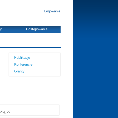
Logowanie
dy
Postępowania
Publikacje
Konferencje
Granty
26), 27