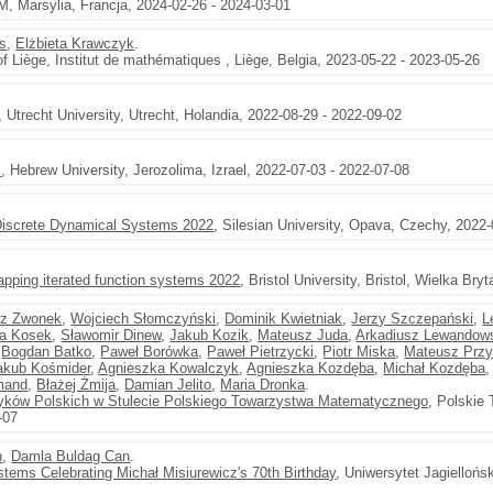
M, Marsylia, Francja, 2024-02-26 - 2024-03-01
as
,
Elżbieta Krawczyk
.
 of Liège, Institut de mathématiques , Liège, Belgia, 2023-05-22 - 2023-05-26
, Utrecht University, Utrecht, Holandia, 2022-08-29 - 2022-09-02
m
, Hebrew University, Jerozolima, Izrael, 2022-07-03 - 2022-07-08
iscrete Dynamical Systems 2022
, Silesian University, Opava, Czechy, 2022
apping iterated function systems 2022
, Bristol University, Bristol, Wielka Br
rz Zwonek
,
Wojciech Słomczyński
,
Dominik Kwietniak
,
Jerzy Szczepański
,
L
ta Kosek
,
Sławomir Dinew
,
Jakub Kozik
,
Mateusz Juda
,
Arkadiusz Lewandow
,
Bogdan Batko
,
Paweł Borówka
,
Paweł Pietrzycki
,
Piotr Miska
,
Mateusz Przy
akub Kośmider
,
Agnieszka Kowalczyk
,
Agnieszka Kozdęba
,
Michał Kozdęba
mand
,
Błażej Żmija
,
Damian Jelito
,
Maria Dronka
.
yków Polskich w Stulecie Polskiego Towarzystwa Matematycznego
, Polskie
-07
n
,
Damla Buldag Can
.
ems Celebrating Michał Misiurewicz's 70th Birthday
, Uniwersytet Jagiellońs