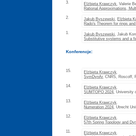
3.
Elżbieta Krawczyk
, Valerie 
Rational Approximations, Mul
2.
Jakub Byszewski
,
Elżbieta 
Rado's Theorem for rings an
1.
Jakub Byszewski
, Jakub Ko
Substitutive systems and a f
Konferencje:
15.
Elżbieta Krawczyk
.
SymDynAr
, CNRS, Roscoff, F
14.
Elżbieta Krawczyk
.
SUMTOPO 2024
, University
13.
Elżbieta Krawczyk
.
Numeration 2024
, Utrecht Un
12.
Elżbieta Krawczyk
.
57th Spring Topology and Dy
11.
Elżbieta Krawczyk
.