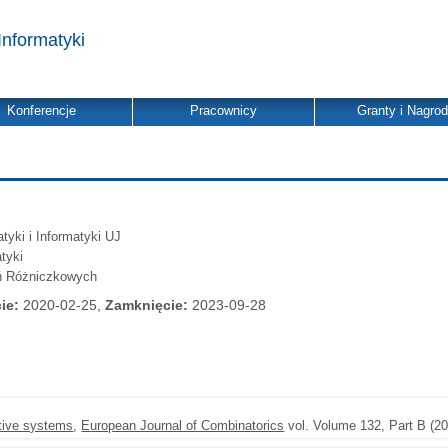
Informatyki
Konferencje
Pracownicy
Granty i Nagro
yki i Informatyki UJ
tyki
ń Różniczkowych
ie:
2020-02-25,
Zamknięcie:
2023-09-28
utive systems
,
European Journal of Combinatorics
vol. Volume 132, Part B (20