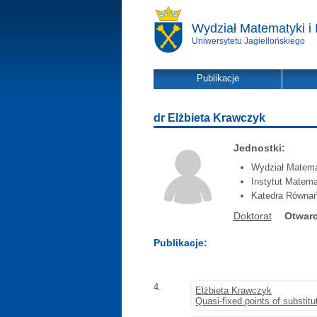
Wydział Matematyki i 
Uniwersytetu Jagiellońskiego
Publikacje
dr Elżbieta Krawczyk
Jednostki:
Wydział Matemat
Instytut Matema
Katedra Równa
Doktorat
Otwarc
Publikacje:
4.
Elżbieta Krawczyk
Quasi-fixed points of substit