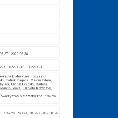
-06-27 - 2022-06-30
ytania, 2022-05-10 - 2022-05-12
eokadia Białas-Cież
,
Krzysztof
ski
,
Patryk Pagacz
,
Marcin Pitera
,
bylski
,
Michał Lipiński
,
Bartosz
,
Marcin Sroka
,
Elżbieta Krawczyk
,
 Towarzystwo Matematyczne, Kraków,
ki, Kraków, Polska, 2019-06-10 - 2019-