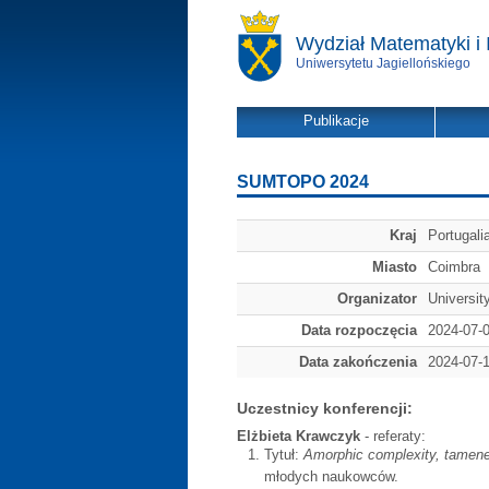
Wydział Matematyki i 
Uniwersytetu Jagiellońskiego
Publikacje
SUMTOPO 2024
Kraj
Portugali
Miasto
Coimbra
Organizator
Universit
Data rozpoczęcia
2024-07-
Data zakończenia
2024-07-
Uczestnicy konferencji:
Elżbieta Krawczyk
- referaty:
Tytuł:
Amorphic complexity, tamenes
młodych naukowców.