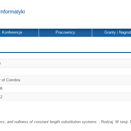
Informatyki
Konferencje
Pracownicy
Granty i Nagro
a
y of Coimbra
08
12
s, and nullness of constant length substitution systems.
- Rodzaj: W sesji. 