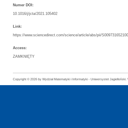
Numer DOI:
10.1016/j/jcta/2021.105402
Link:
https://www.sciencedirect.com/science/article/abs/pii/S0097316521
Access:
ZAMKNIĘTY
Copyright © 2026 by Wydział Matematyki i Informatyki - Uniwersystet Jagielloński