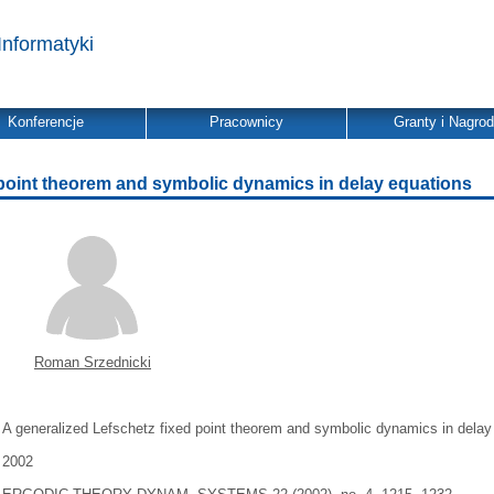
Informatyki
Konferencje
Pracownicy
Granty i Nagro
 point theorem and symbolic dynamics in delay equations
Roman Srzednicki
A generalized Lefschetz fixed point theorem and symbolic dynamics in delay
2002