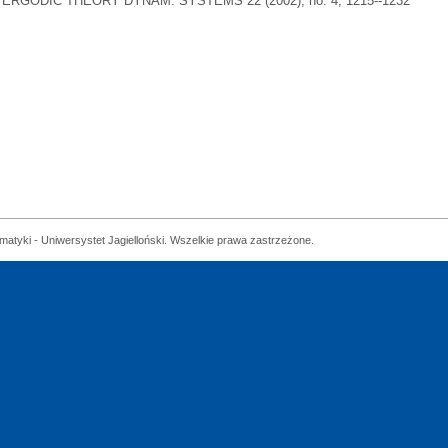
ERGODIC THEORY DYNAM. SYSTEMS 22 (2002), no. 4, 1215--1232
matyki - Uniwersystet Jagielloński. Wszelkie prawa zastrzeżone.