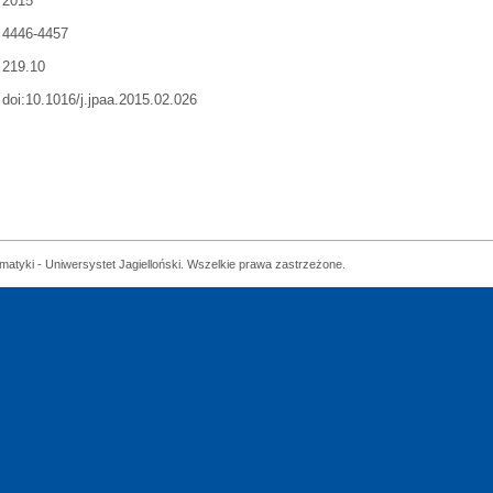
2015
4446-4457
219.10
doi:10.1016/j.jpaa.2015.02.026
matyki - Uniwersystet Jagielloński. Wszelkie prawa zastrzeżone.