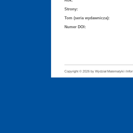
Rok:
Strony:
Tom (seria wydawnicza):
Numer DOI:
Copyright © 2026 by Wydział Matematyki i Infor