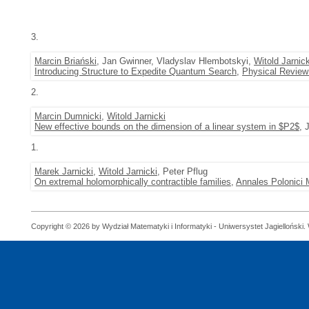
3.
Marcin Briański
, Jan Gwinner, Vladyslav Hlembotskyi,
Witold Jarnick
Introducing Structure to Expedite Quantum Search
,
Physical Review
2.
Marcin Dumnicki
,
Witold Jarnicki
New effective bounds on the dimension of a linear system in $P2$
, 
1.
Marek Jarnicki
,
Witold Jarnicki
, Peter Pflug
On extremal holomorphically contractible families
,
Annales Polonici 
Copyright © 2026 by Wydział Matematyki i Informatyki - Uniwersystet Jagielloński